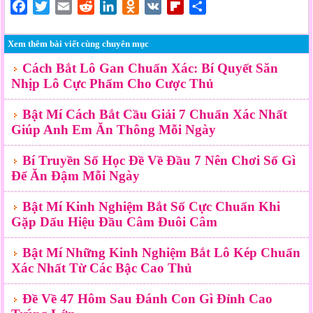
Facebook
Twitter
Email
Reddit
LinkedIn
Odnoklassniki
VK
Flipboard
Share
Xem thêm bài viết cùng chuyên mục
Cách Bắt Lô Gan Chuẩn Xác: Bí Quyết Săn
Nhịp Lô Cực Phẩm Cho Cược Thủ
Bật Mí Cách Bắt Cầu Giải 7 Chuẩn Xác Nhất
Giúp Anh Em Ăn Thông Mỗi Ngày
Bí Truyền Số Học Đề Về Đầu 7 Nên Chơi Số Gì
Để Ăn Đậm Mỗi Ngày
Bật Mí Kinh Nghiệm Bắt Số Cực Chuẩn Khi
Gặp Dấu Hiệu Đầu Câm Đuôi Câm
Bật Mí Những Kinh Nghiệm Bắt Lô Kép Chuẩn
Xác Nhất Từ Các Bậc Cao Thủ
Đề Về 47 Hôm Sau Đánh Con Gì Đỉnh Cao