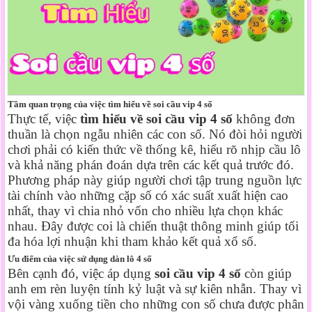
Tầm quan trọng của việc tìm hiểu về soi cầu vip 4 số
Thực tế, việc
tìm hiểu về soi cầu vip 4 số
không đơn
thuần là chọn ngẫu nhiên các con số. Nó đòi hỏi người
chơi phải có kiến thức về thống kê, hiểu rõ nhịp cầu lô
và khả năng phán đoán dựa trên các kết quả trước đó.
Phương pháp này giúp người chơi tập trung nguồn lực
tài chính vào những cặp số có xác suất xuất hiện cao
nhất, thay vì chia nhỏ vốn cho nhiều lựa chọn khác
nhau. Đây được coi là chiến thuật thông minh giúp tối
đa hóa lợi nhuận khi tham khảo kết quả xổ số.
Ưu điểm của việc sử dụng dàn lô 4 số
Bên cạnh đó, việc áp dụng
soi cầu vip 4 số
còn giúp
anh em rèn luyện tính kỷ luật và sự kiên nhẫn. Thay vì
vội vàng xuống tiền cho những con số chưa được phân