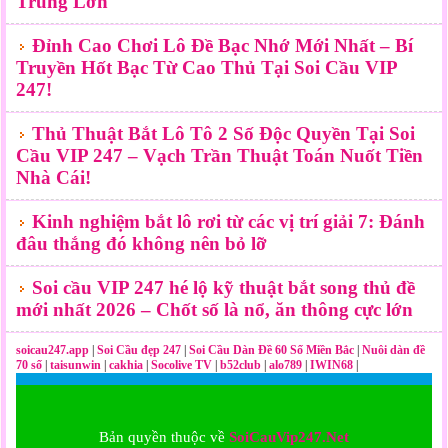
Trúng Lớn
Đỉnh Cao Chơi Lô Đề Bạc Nhớ Mới Nhất – Bí
Truyền Hốt Bạc Từ Cao Thủ Tại Soi Cầu VIP
247!
Thủ Thuật Bắt Lô Tô 2 Số Độc Quyền Tại Soi
Cầu VIP 247 – Vạch Trần Thuật Toán Nuốt Tiền
Nhà Cái!
Kinh nghiệm bắt lô rơi từ các vị trí giải 7: Đánh
đâu thắng đó không nên bỏ lỡ
Soi cầu VIP 247 hé lộ kỹ thuật bắt song thủ đề
mới nhất 2026 – Chốt số là nổ, ăn thông cực lớn
soicau247.app
|
Soi Cầu đẹp 247
|
Soi Cầu Dàn Đề 60 Số Miền Bắc
|
Nuôi dàn đề
70 số
|
taisunwin
|
cakhia
|
Socolive TV
|
b52club
|
alo789
|
IWIN68
|
Bản quyền thuộc về
SoiCauVip247.Net