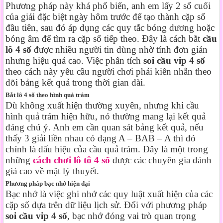
Phương pháp này khá phổ biến, anh em lấy 2 số cuối
của giải đặc biệt ngày hôm trước để tạo thành cặp số
đầu tiên, sau đó áp dụng các quy tắc bóng dương hoặc
bóng âm để tìm ra cặp số tiếp theo. Đây là cách bắt
cầu
lô 4 số
được nhiều người tin dùng nhờ tính đơn giản
nhưng hiệu quả cao. Việc phân tích
soi cầu vip 4 số
theo cách này yêu cầu người chơi phải kiên nhẫn theo
dõi bảng kết quả trong thời gian dài.
Bắt lô 4 số theo hình quả trám
Dù không xuất hiện thường xuyên, nhưng khi cầu
hình quả trám hiện hữu, nó thường mang lại kết quả
đáng chú ý. Anh em cần quan sát bảng kết quả, nếu
thấy 3 giải liền nhau có dạng A – BAB – A thì đó
chính là dấu hiệu của cầu quả trám. Đây là một trong
những
cách chơi lô tô 4 số
được các chuyên gia đánh
giá cao về mặt lý thuyết.
Phương pháp bạc nhớ hiện đại
Bạc nhớ là việc ghi nhớ các quy luật xuất hiện của các
cặp số dựa trên dữ liệu lịch sử. Đối với phương pháp
soi cầu vip 4 số
, bạc nhớ đóng vai trò quan trọng