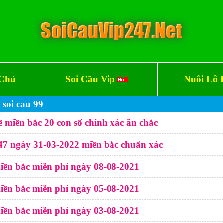
 Chủ
Soi Cầu Vip
Nuôi Lô
›
soi cau 99
đề miền bắc 20 con số chính xác ăn chắc
247 ngày 31-03-2022 miền bắc chuẩn xác
miền bắc miễn phí ngày 08-08-2021
miền bắc miễn phí ngày 05-08-2021
miền bắc miễn phí ngày 03-08-2021