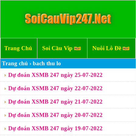
Trang Chủ
Soi Cầu Vip
Nuôi Lô Đề
Trang chủ
›
bach thu lo
Dự đoán XSMB 247 ngày 25-07-2022
Dự đoán XSMB 247 ngày 22-07-2022
Dự đoán XSMB 247 ngày 21-07-2022
Dự đoán XSMB 247 ngày 20-07-2022
Dự đoán XSMB 247 ngày 19-07-2022