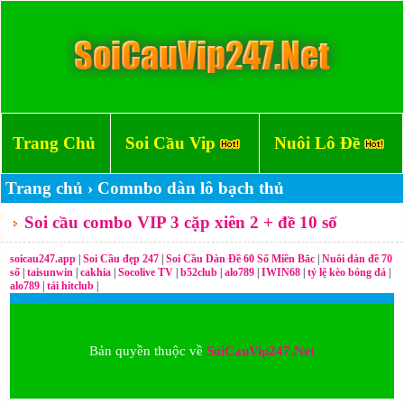
Trang Chủ
Soi Cầu Vip
Nuôi Lô Đề
Trang chủ
›
Comnbo dàn lô bạch thủ
Soi cầu combo VIP 3 cặp xiên 2 + đề 10 số
soicau247.app
|
Soi Cầu đẹp 247
|
Soi Cầu Dàn Đề 60 Số Miền Bắc
|
Nuôi dàn đề 70
số
|
taisunwin
|
cakhia
|
Socolive TV
|
b52club
|
alo789
|
IWIN68
|
tỷ lệ kèo bóng đá
|
alo789
|
tải hitclub
|
Bản quyền thuộc về
SoiCauVip247.Net