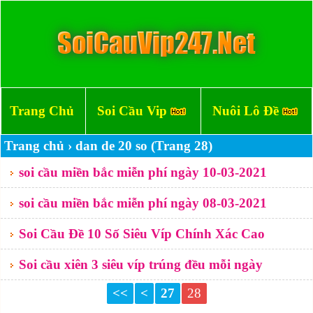
Trang Chủ
Soi Cầu Vip
Nuôi Lô Đề
Trang chủ
›
dan de 20 so
(Trang 28)
soi cầu miền bắc miễn phí ngày 10-03-2021
soi cầu miền bắc miễn phí ngày 08-03-2021
Soi Cầu Đề 10 Số Siêu Víp Chính Xác Cao
Soi cầu xiên 3 siêu víp trúng đều mỗi ngày
<<
<
27
28