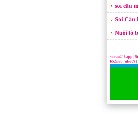
soi cầu 
Soi Cầu 
Nuôi lô 
soicau247.app
|
S
b52club
|
alo789
|