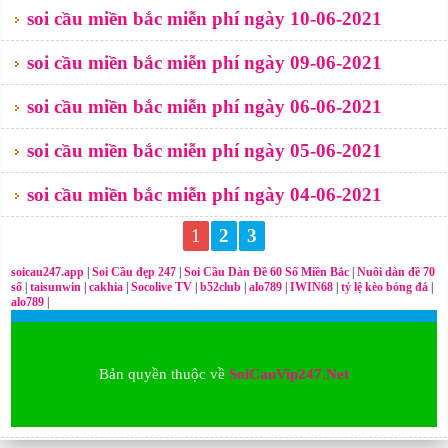
soi cầu miền bắc miễn phí ngày 10-06-2021
soi cầu miền bắc miễn phí ngày 09-06-2021
soi cầu miền bắc miễn phí ngày 06-06-2021
soi cầu miền bắc miễn phí ngày 05-06-2021
soi cầu miền bắc miễn phí ngày 04-06-2021
1
2
3
soicau247.app
|
Soi Cầu đẹp 247
|
Soi Cầu Dàn Đề 60 Số Miền Bắc
|
Nuôi dàn đề 70
số
|
taisunwin
|
cakhia
|
Socolive TV
|
b52club
|
alo789
|
IWIN68
|
tỷ lệ kèo bóng đá
|
alo789
|
Bản quyền thuộc về
SoiCauVip247.Net