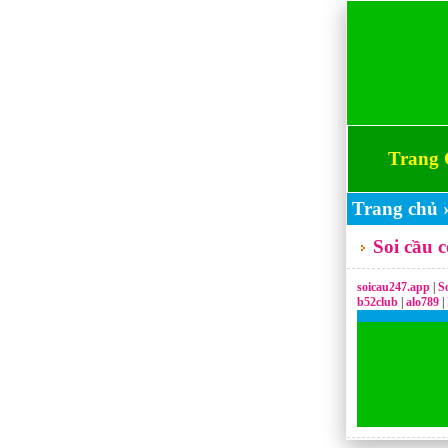
Trang
Trang chủ
Soi cầu 
soicau247.app
|
S
b52club
|
alo789
|