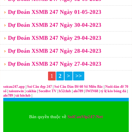
Dự Đoán XSMB 247 Ngày 01-05-2023
Dự Đoán XSMB 247 Ngày 30-04-2023
Dự Đoán XSMB 247 Ngày 29-04-2023
Dự Đoán XSMB 247 Ngày 28-04-2023
Dự Đoán XSMB 247 Ngày 27-04-2023
1
2
>
>>
soicau247.app
|
Soi Cầu đẹp 247
|
Soi Cầu Dàn Đề 60 Số Miền Bắc
|
Nuôi dàn đề 70
số
|
taisunwin
|
cakhia
|
Socolive TV
|
b52club
|
alo789
|
IWIN68
|
tỷ lệ kèo bóng đá
|
alo789
|
tải hitclub
|
Bản quyền thuộc về
SoiCauVip247.Net