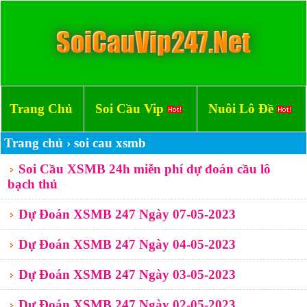
Trang Chủ
Soi Cầu Vip
Nuôi Lô Đề
Trang chủ
›
soi cau xsmb
Soi Cầu XSMB 24h miễn phí dự đoán cầu lô
bạch thủ
Dự Đoán XSMB 247 Ngày 07-05-2023
Dự Đoán XSMB 247 Ngày 04-05-2023
Dự Đoán XSMB 247 Ngày 03-05-2023
Dự Đoán XSMB 247 Ngày 02-05-2023