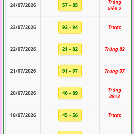
Trúng
24/07/2026
57 – 85
xiên 2
23/07/2026
92 – 94
Trượt
22/07/2026
21 – 82
Trúng 82
21/07/2026
91 – 97
Trúng 97
Trúng
20/07/2026
46 – 89
89×3
19/07/2026
45 – 56
Trượt