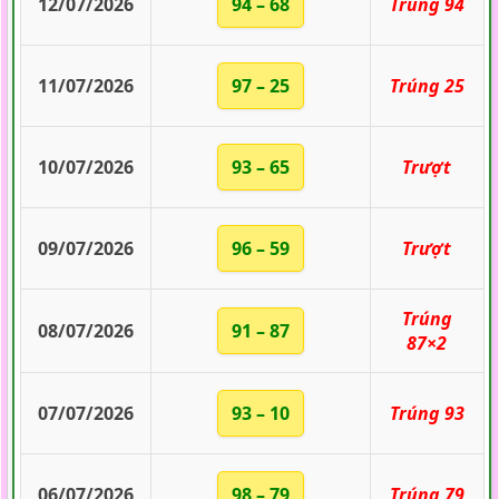
12/07/2026
94 – 68
Trúng 94
11/07/2026
97 – 25
Trúng 25
10/07/2026
93 – 65
Trượt
09/07/2026
96 – 59
Trượt
Trúng
08/07/2026
91 – 87
87×2
07/07/2026
93 – 10
Trúng 93
06/07/2026
98 – 79
Trúng 79