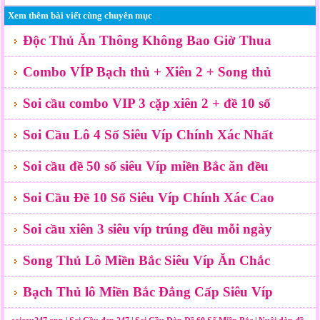
Xem thêm bài viết cùng chuyên mục
Độc Thủ Ăn Thông Không Bao Giờ Thua
Combo VÍP Bạch thủ + Xiên 2 + Song thủ
Soi cầu combo VIP 3 cặp xiên 2 + đề 10 số
Soi Cầu Lô 4 Số Siêu Víp Chính Xác Nhất
Soi cầu đề 50 số siêu Víp miền Bắc ăn đều
Soi Cầu Đề 10 Số Siêu Víp Chính Xác Cao
Soi cầu xiên 3 siêu víp trúng đều mỗi ngày
Song Thủ Lô Miền Bắc Siêu Víp Ăn Chắc
Bạch Thủ lô Miền Bắc Đẳng Cấp Siêu Víp