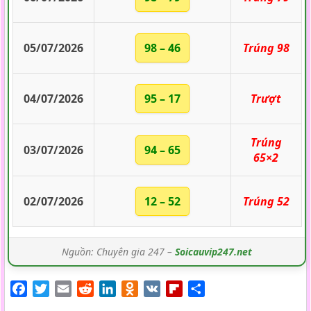
05/07/2026
98 – 46
Trúng 98
04/07/2026
95 – 17
Trượt
Trúng
03/07/2026
94 – 65
65×2
02/07/2026
12 – 52
Trúng 52
Nguồn: Chuyên gia 247 –
Soicauvip247.net
Facebook
Twitter
Email
Reddit
LinkedIn
Odnoklassniki
VK
Flipboard
Share