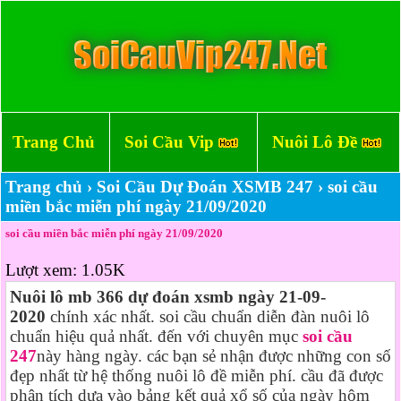
Trang Chủ
Soi Cầu Vip
Nuôi Lô Đề
Trang chủ
›
Soi Cầu Dự Đoán XSMB 247
›
soi cầu
miền bắc miễn phí ngày 21/09/2020
soi cầu miền bắc miễn phí ngày 21/09/2020
Lượt xem:
1.05K
Nuôi lô mb 366 dự đoán xsmb ngày 21-09-
2020
chính xác nhất. soi cầu chuẩn diễn đàn nuôi lô
chuẩn hiệu quả nhất. đến với chuyên mục
soi cầu
247
này hàng ngày. các bạn sẻ nhận được những con số
đẹp nhất từ hệ thống nuôi lô đề miễn phí. cầu đã được
phân tích dựa vào bảng kết quả xổ số của ngày hôm