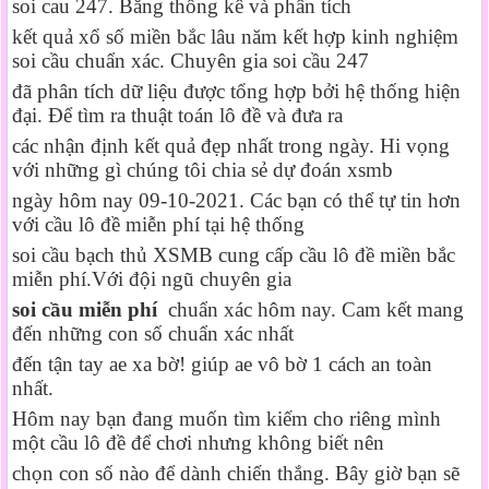
soi cau 247. Bằng thống kê và phân tích
kết quả xổ số miền bắc lâu năm kết hợp kinh nghiệm
soi cầu chuẩn xác. Chuyên gia soi cầu 247
đã phân tích dữ liệu được tổng hợp bởi hệ thống hiện
đại. Để tìm ra thuật toán lô đề và đưa ra
các nhận định kết quả đẹp nhất trong ngày. Hi vọng
với những gì chúng tôi chia sẻ dự đoán xsmb
ngày hôm nay 09-10-2021. Các bạn có thể tự tin hơn
với cầu lô đề miễn phí tại hệ thống
soi cầu bạch thủ XSMB cung cấp cầu lô đề miền bắc
miễn phí.Với đội ngũ chuyên gia
soi cầu miễn phí
chuẩn xác hôm nay. Cam kết mang
đến những con số chuẩn xác nhất
đến tận tay ae xa bờ! giúp ae vô bờ 1 cách an toàn
nhất.
Hôm nay bạn đang muốn tìm kiếm cho riêng mình
một cầu lô đề để chơi nhưng không biết nên
chọn con số nào để dành chiến thắng. Bây giờ bạn sẽ