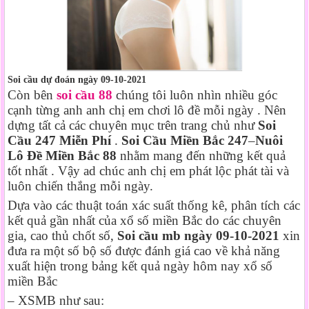
Soi cầu dự đoán ngày 09-10-2021
Còn bên
soi cầu 88
chúng tôi luôn nhìn nhiều góc
cạnh từng anh anh chị em chơi lô đề mỗi ngày . Nên
dựng tất cả các chuyên mục trên trang chủ như
Soi
Cầu 247 Miễn Phí
.
Soi Cầu Miền Bắc 247
–
Nuôi
Lô Đề Miền Bắc 88
nhằm mang đến những kết quả
tốt nhất . Vậy ad chúc anh chị em phát lộc phát tài và
luôn chiến thắng mỗi ngày.
Dựa vào các thuật toán xác suất thống kê, phân tích các
kết quả gần nhất của xổ số miền Bắc do các chuyên
gia, cao thủ chốt số,
Soi cầu mb ngày 09-10-2021
xin
đưa ra một số bộ số được đánh giá cao về khả năng
xuất hiện trong bảng kết quả ngày hôm nay xổ số
miền Bắc
– XSMB như sau: