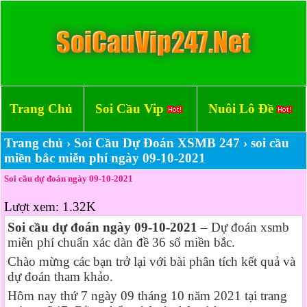
Trang Chủ
Soi Cầu Vip
Nuôi Lô Đề
Trang chủ
›
Soi Cầu Dự Đoán XSMB 247
›
soi cầu
miền bắc miễn phí ngày 09-10-2021
Soi cầu dự đoán ngày 09-10-2021
Lượt xem:
1.32K
Soi cầu dự đoán ngày 09-10-2021
– Dự đoán xsmb
miễn phí chuẩn xác dàn đề 36 số miền bắc.
Chào mừng các bạn trở lại với bài phân tích kết quả và
dự đoán tham khảo.
Hôm nay thứ 7 ngày 09 tháng 10 năm 2021 tại trang