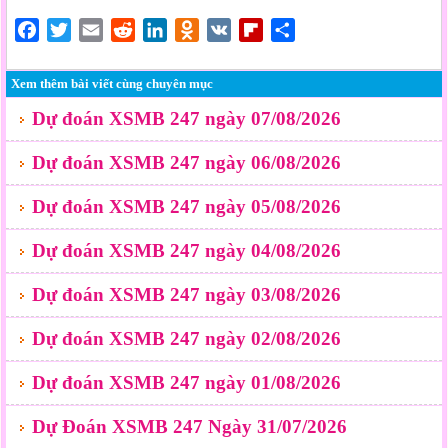
Facebook
Twitter
Email
Reddit
LinkedIn
Odnoklassniki
VK
Flipboard
Share
Xem thêm bài viết cùng chuyên mục
Dự đoán XSMB 247 ngày 07/08/2026
Dự đoán XSMB 247 ngày 06/08/2026
Dự đoán XSMB 247 ngày 05/08/2026
Dự đoán XSMB 247 ngày 04/08/2026
Dự đoán XSMB 247 ngày 03/08/2026
Dự đoán XSMB 247 ngày 02/08/2026
Dự đoán XSMB 247 ngày 01/08/2026
Dự Đoán XSMB 247 Ngày 31/07/2026