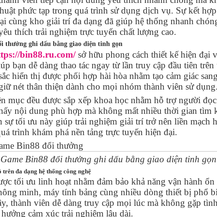
thuật phức tạp trong quá trình sử dụng dịch vụ. Sự kết hợ
ại cùng kho giải trí đa dạng đã giúp hệ thống nhanh chón
êu thích trải nghiệm trực tuyến chất lượng cao.
 thưởng ghi dấu bằng giao diện tinh gọn
ttps://bin88.ru.com/
sở hữu phong cách thiết kế hiện đại 
úp bạn dễ dàng thao tác ngay từ lần truy cập đầu tiên trên t
ắc hiển thị được phối hợp hài hòa nhằm tạo cảm giác sang
iữ nét thân thiện dành cho mọi nhóm thành viên sử dụng
n mục đều được sắp xếp khoa học nhằm hỗ trợ người đọ
hấy nội dung phù hợp mà không mất nhiều thời gian tìm 
 sự tối ưu này giúp trải nghiệm giải trí trở nên liền mạch
quá trình khám phá nền tảng trực tuyến hiện đại.
Game Bin88 đổi thưởng ghi dấu bằng giao diện tinh gọn
 trên đa dạng hệ thống công nghệ
ợc tối ưu linh hoạt nhằm đảm bảo khả năng vận hành ổn 
thông minh, máy tính bảng cùng nhiều dòng thiết bị phổ b
y, thành viên dễ dàng truy cập mọi lúc mà không gặp tình 
 hưởng cảm xúc trải nghiệm lâu dài.