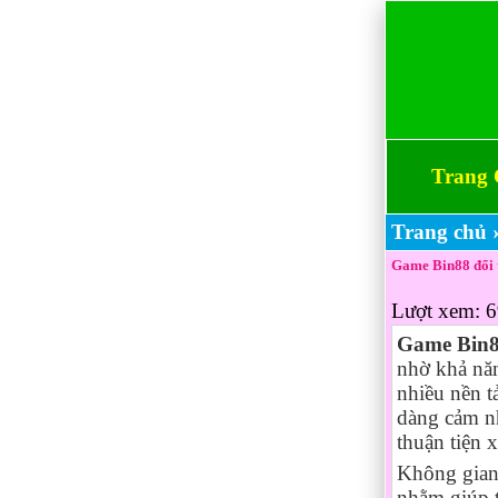
Trang
Trang chủ
Game Bin88 đổi t
Lượt xem:
6
Game Bin8
nhờ khả năn
nhiều nền t
dàng cảm nh
thuận tiện x
Không gian
nhằm giúp 