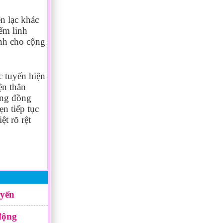
n lạc khác
ểm linh
ành cho cộng
c tuyến hiện
ện thân
ộng đồng
ẹn tiếp tục
t rõ rệt
uyến
 động