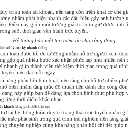
duy trì an toàn tài khoản, nền tảng còn triển khai cơ chế gi
ường nhằm phát hiện nhanh các dấu hiệu gây ảnh hưởng t
iên. Điều này giúp môi trường giải trí luôn giữ được tính 
rong suốt thời gian vận hành trực tuyến.
Hệ thống bảo mật tạo niềm tin cho cộng đồng
dịch xử lý cực kỳ nhanh chóng
anh toán được tối ưu tự động nhằm hỗ trợ người xem thao
ng gặp quá nhiều bước xác nhận phức tạp như nhiều nền 
ý nhanh giúp thành viên tiết kiệm thời gian trong quá trì
c tuyến hiện đại mỗi ngày.
ả năng phản hồi linh hoạt, nền tảng còn hỗ trợ nhiều ph
phổ biến nhằm tăng mức độ thuận tiện dành cho cộng đồn
 dạng này giúp bạn dễ dàng lựa chọn hình thức phù hợp 
ng từng thời điểm khác nhau.
c khách hàng phản hồi liên tục
trợ tại hệ thống luôn duy trì trạng thái trực tuyến nhằm gi
ắc mắc phát sinh trong quá trình trải nghiệm nền tảng giải 
ong chuyên nghiệp cùng khả năng phản hồi chi tiết giúp 