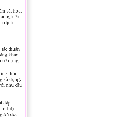
ám sát hoạt
rải nghiệm
ổn định,
 tác thuận
tảng khác.
nh sử dụng
ương thức
g sử dụng.
với nhu cầu
ải đáp
trí hiện
người đọc