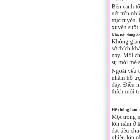
Bên cạnh tố
nét trên nh
trực tuyến
xuyên suốt 
Kho nội dung đa
Không gian 
sở thích kh
nay. Mỗi c
sự mới mẻ s
Ngoài yếu t
nhằm hỗ trợ
đây. Điều n
thích môi tr
Hệ thống bảo m
Một trong 
lớn nằm ở k
đạt tiêu ch
nhiều lớp n