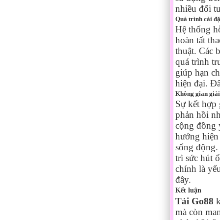
nhiều đối tư
Quá trình cài đ
Hệ thống hỗ
hoàn tất th
thuật. Các 
quá trình tr
giúp hạn ch
hiện đại. Đ
Không gian giải
Sự kết hợp 
phản hồi nh
cộng đồng 
hướng hiện 
sống động. 
trì sức hút
chính là yế
đây.
Kết luận
Tải Go88
k
mà còn mang