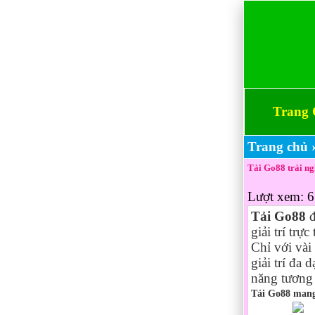
Trang
Trang chủ
Tải Go88 trải ngh
Lượt xem:
6
Tải Go88
đ
giải trí tr
Chỉ với vài
giải trí đa
năng tương 
Tải Go88 mang 