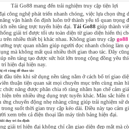
Tải Go88 mang đến trải nghiệm truy cập tiện lợi
đại công nghệ phát triển nhanh chóng, việc lựa chọn ứng d
năng vận hành ổn định luôn trở thành yếu tố quan trọng 
ích nền tảng trực tuyến hiện đại.
Tải Go88
giúp thành vi
thống giải trí được tối ưu toàn diện từ giao diện hiển thị ch
ệu trên nhiều thiết bị khác nhau. Không gian truy cập
go88
hướng trực quan nhằm giúp người đọc nhanh chóng làm q
dụng mà không mất quá nhiều thời gian thao tác. Đây cũng
úp nền tảng tạo được sức hút lớn trong cộng đồng yêu thíc
trí hiện đại hiện nay.
hị rõ ràng dễ thao tác
t đầu tiên khi sử dụng nền tảng nằm ở cách bố trí giao di
viên thuận tiện quan sát mọi chuyên mục trên cùng màn hì
 chức năng được phân chia rõ ràng nhằm hạn chế cảm giá
 hiện trên nhiều ứng dụng trực tuyến khác. Màu sắc hiển t
u ứng chuyển động nhẹ nhàng cũng giúp trải nghiệm sử d
 trong suốt thời gian truy cập kéo dài. Điều này tạo cảm gi
ời xem trên cả điện thoại lẫn máy tính bảng hiện đại.
ồi duy trì ổn định
g giải trí hiện đại không chỉ cần giao diện đẹp mắt mà c