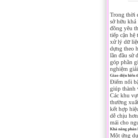
Trong thời 
sở hữu khả 
đồng yêu th
tiếp cận hệ 
xử lý dữ li
dựng theo 
lần đầu sử 
góp phần gi
nghiệm giải 
Giao diện hiển t
Điểm nổi bậ
giúp thành 
Các khu vực
thường xuất
kết hợp hiệ
dễ chịu hơn
mái cho ngư
Khả năng phản h
Một ứng dụn