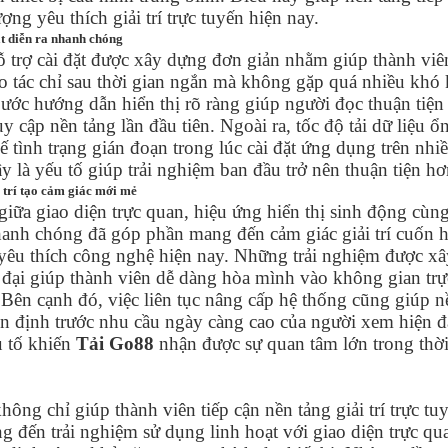
ợng yêu thích giải trí trực tuyến hiện nay.
ặt diễn ra nhanh chóng
 trợ cài đặt được xây dựng đơn giản nhằm giúp thành viê
ao tác chỉ sau thời gian ngắn mà không gặp quá nhiều khó
bước hướng dẫn hiển thị rõ ràng giúp người đọc thuận tiện
uy cập nền tảng lần đầu tiên. Ngoài ra, tốc độ tải dữ liệu 
ế tình trạng gián đoạn trong lúc cài đặt ứng dụng trên nhiều
ây là yếu tố giúp trải nghiệm ban đầu trở nên thuận tiện h
 trí tạo cảm giác mới mẻ
giữa giao diện trực quan, hiệu ứng hiển thị sinh động cùn
anh chóng đã góp phần mang đến cảm giác giải trí cuốn 
yêu thích công nghệ hiện nay. Những trải nghiệm được xâ
đại giúp thành viên dễ dàng hòa mình vào không gian trự
Bên cạnh đó, việc liên tục nâng cấp hệ thống cũng giúp n
 ổn định trước nhu cầu ngày càng cao của người xem hiện đ
u tố khiến
Tải Go88
nhận được sự quan tâm lớn trong thời
hông chỉ giúp thành viên tiếp cận nền tảng giải trí trực tu
 đến trải nghiệm sử dụng linh hoạt với giao diện trực qua