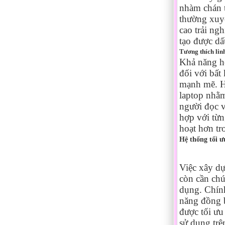
nhàm chán t
thường xuyê
cao trải ng
tạo được dấ
Tương thích linh
Khả năng ho
đối với bất 
mạnh mẽ. Hệ
laptop nhằm
người đọc v
hợp với từn
hoạt hơn tr
Hệ thống tối ư
Việc xây dự
còn cần chú
dụng. Chín
năng đồng b
được tối ưu
sử dụng trê