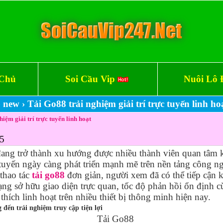
 Chủ
Soi Cầu Vip
Nuôi Lô
›
new
›
Tải Go88 trải nghiệm giải trí trực tuyến linh ho
iệm giải trí trực tuyến linh hoạt
5
ang trở thành xu hướng được nhiều thành viên quan tâm 
ực tuyến ngày càng phát triển mạnh mẽ trên nền tảng công ng
 thao tác
tải go88
đơn giản, người xem đã có thể tiếp cận 
 dạng sở hữu giao diện trực quan, tốc độ phản hồi ổn định 
thích linh hoạt trên nhiều thiết bị thông minh hiện nay.
đến trải nghiệm truy cập tiện lợi