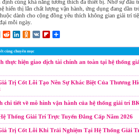
 định cùng khả năng tương thích đa thiết bị. Nhờ sự đầu 
ệ hiển thị lẫn chất lượng vận hành, ứng dụng đang dần tr
huộc dành cho cộng đồng yêu thích không gian giải trí tiệ
đại mỗi ngày.
k
ter
Email
Reddit
LinkedIn
Odnoklassniki
VK
Flipboard
Share
iết cùng chuyên mục
h thực hiện giao dịch tài chính an toàn tại hệ thống giải
iá Trị Cốt Lõi Tạo Nên Sự Khác Biệt Của Thương Hi
8
h chi tiết về mô hình vận hành của hệ thống giải trí B
Hệ Thống Giải Trí Trực Tuyến Đẳng Cấp Năm 2026
iá Trị Cốt Lõi Khi Trải Nghiệm Tại Hệ Thống Giải Tr