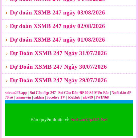
Dự đoán XSMB 247 ngày 03/08/2026
Dự đoán XSMB 247 ngày 02/08/2026
Dự đoán XSMB 247 ngày 01/08/2026
Dự Đoán XSMB 247 Ngày 31/07/2026
Dự Đoán XSMB 247 Ngày 30/07/2026
Dự Đoán XSMB 247 Ngày 29/07/2026
soicau247.app
|
Soi Cầu đẹp 247
|
Soi Cầu Dàn Đề 60 Số Miền Bắc
|
Nuôi dàn đề
70 số
|
taisunwin
|
cakhia
|
Socolive TV
|
b52club
|
alo789
|
IWIN68
|
Bản quyền thuộc về
SoiCauVip247.Net