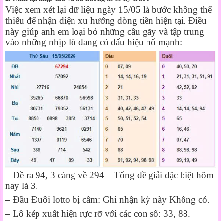
Việc xem xét lại dữ liệu ngày 15/05 là bước không thể
thiếu để nhận diện xu hướng dòng tiền hiện tại. Điều
này giúp anh em loại bỏ những cầu gãy và tập trung
vào những nhịp lô đang có dấu hiệu nổ mạnh:
– Đề ra 94, 3 càng về 294 – Tổng đề giải đặc biệt hôm
nay là 3.
– Đầu Đuôi lotto bị câm: Ghi nhận kỳ này Không có.
– Lô kép xuất hiện rực rỡ với các con số: 33, 88.