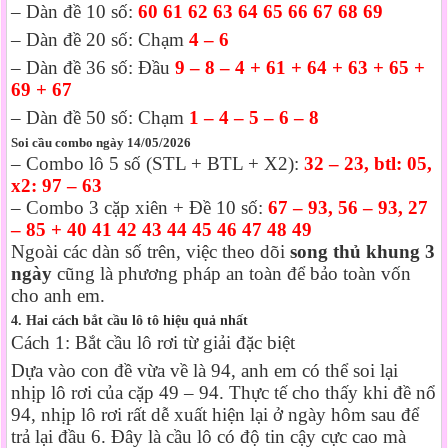
– Dàn đề 10 số:
60 61 62 63 64 65 66 67 68 69
– Dàn đề 20 số: Chạm
4 – 6
– Dàn đề 36 số: Đầu
9 – 8 – 4
+
61 + 64 + 63 + 65 +
69 + 67
– Dàn đề 50 số: Chạm
1 – 4 – 5 – 6 – 8
Soi cầu combo ngày 14/05/2026
– Combo lô 5 số (STL + BTL + X2):
32 – 23, btl: 05,
x2: 97 – 63
– Combo 3 cặp xiên + Đề 10 số:
67 – 93, 56 – 93, 27
– 85 +
40 41 42 43 44 45 46 47 48 49
Ngoài các dàn số trên, việc theo dõi
song thủ khung 3
ngày
cũng là phương pháp an toàn để bảo toàn vốn
cho anh em.
4. Hai cách bắt cầu lô tô hiệu quả nhất
Cách 1: Bắt cầu lô rơi từ giải đặc biệt
Dựa vào con đề vừa về là 94, anh em có thể soi lại
nhịp lô rơi của cặp 49 – 94. Thực tế cho thấy khi đề nổ
94, nhịp lô rơi rất dễ xuất hiện lại ở ngày hôm sau để
trả lại đầu 6. Đây là cầu lô có độ tin cậy cực cao mà