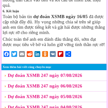
quả.
6. Kết luận
Toàn bộ bản tin
dự đoán XSMB ngày 16/05
đã được
cập nhật đầy đủ. Hy vọng những chia sẻ trên sẽ giúp
anh em tìm được tiếng kết và gặt hái được những thắng
lợi rực rỡ cho riêng mình.
Chúc toàn thể anh em đánh đâu thắng đó, sớm đạt
được mục tiêu về bờ và luôn giữ vững tinh thần rực rỡ!
Facebook
Twitter
Email
Reddit
LinkedIn
Odnoklassniki
VK
Flipboard
Share
Xem thêm bài viết cùng chuyên mục
Dự đoán XSMB 247 ngày 07/08/2026
Dự đoán XSMB 247 ngày 06/08/2026
Dự đoán XSMB 247 ngày 05/08/2026
Dự đoán XSMB 247 ngày 04/08/2026