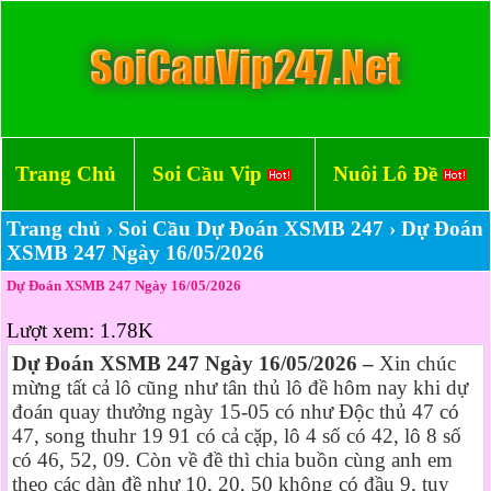
Trang Chủ
Soi Cầu Vip
Nuôi Lô Đề
Trang chủ
›
Soi Cầu Dự Đoán XSMB 247
›
Dự Đoán
XSMB 247 Ngày 16/05/2026
Dự Đoán XSMB 247 Ngày 16/05/2026
Lượt xem:
1.78K
Dự Đoán XSMB 247 Ngày 16/05/2026 –
Xin chúc
mừng tất cả lô cũng như tân thủ lô đề hôm nay khi dự
đoán quay thưởng ngày 15-05 có như Độc thủ 47 có
47, song thuhr 19 91 có cả cặp, lô 4 số có 42, lô 8 số
có 46, 52, 09. Còn về đề thì chia buồn cùng anh em
theo các dàn đề như 10, 20, 50 không có đầu 9, tuy