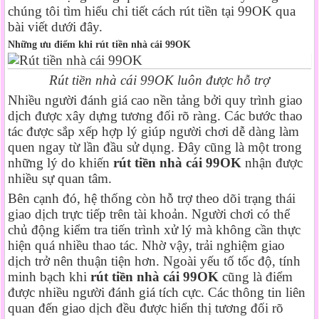
chúng tôi tìm hiểu chi tiết cách rút tiền tại 99OK qua
bài viết dưới đây.
Những ưu điểm khi rút tiền nhà cái 99OK
Rút tiền nhà cái 99OK luôn được hỗ trợ
Nhiều người đánh giá cao nền tảng bởi quy trình giao
dịch được xây dựng tương đối rõ ràng. Các bước thao
tác được sắp xếp hợp lý giúp người chơi dễ dàng làm
quen ngay từ lần đầu sử dụng. Đây cũng là một trong
những lý do khiến
rút tiền nhà cái 99OK
nhận được
nhiều sự quan tâm.
Bên cạnh đó, hệ thống còn hỗ trợ theo dõi trạng thái
giao dịch trực tiếp trên tài khoản. Người chơi có thể
chủ động kiểm tra tiến trình xử lý mà không cần thực
hiện quá nhiều thao tác. Nhờ vậy, trải nghiệm giao
dịch trở nên thuận tiện hơn. Ngoài yếu tố tốc độ, tính
minh bạch khi
rút tiền nhà cái 99OK
cũng là điểm
được nhiều người đánh giá tích cực. Các thông tin liên
quan đến giao dịch đều được hiển thị tương đối rõ