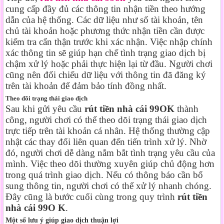
cung cấp đầy đủ các thông tin nhận tiền theo hướng
dẫn của hệ thống. Các dữ liệu như số tài khoản, tên
chủ tài khoản hoặc phương thức nhận tiền cần được
kiểm tra cẩn thận trước khi xác nhận. Việc nhập chính
xác thông tin sẽ giúp hạn chế tình trạng giao dịch bị
chậm xử lý hoặc phải thực hiện lại từ đầu. Người chơi
cũng nên đối chiếu dữ liệu với thông tin đã đăng ký
trên tài khoản để đảm bảo tính đồng nhất.
Theo dõi trạng thái giao dịch
Sau khi gửi yêu cầu
rút tiền nhà cái 99OK
thành
công, người chơi có thể theo dõi trạng thái giao dịch
trực tiếp trên tài khoản cá nhân. Hệ thống thường cập
nhật các thay đổi liên quan đến tiến trình xử lý. Nhờ
đó, người chơi dễ dàng nắm bắt tình trạng yêu cầu của
mình. Việc theo dõi thường xuyên giúp chủ động hơn
trong quá trình giao dịch. Nếu có thông báo cần bổ
sung thông tin, người chơi có thể xử lý nhanh chóng.
Đây cũng là bước cuối cùng trong quy trình
rút tiền
nhà cái 99O K
.
Một số lưu ý giúp giao dịch thuận lợi