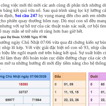
 công việc mới thì mời các anh cùng đi phân tích những d
ên bảng kết quả vừa nổ. Sau quá trình sàng lọc kỹ lưỡng c
ổn định,
Soi cầu 247
hy vọng mang đến cho anh em những
 cho phiên quay thưởng hôm nay. Dù mọi con số đều mang
nhưng với sự hỗ trợ của các thuật toán xác suất, cơ hội tìm
 may mắn sẽ trở nên rõ ràng hơn bao giờ hết.
ết quả Dự Đoán XSMB Ngày 07/06
hưởng ngày Chủ Nhật 07/06 vừa qua đã chứng kiến sự bù
c nhịp lô kép. Với việc giải đặc biệt nổ con số 93, nhịp c
 hiệu lên ngôi mạnh mẽ trên bảng kết quả. Sự xuất hiện c
hỉ làm thay đổi hoàn toàn cục diện đường chạy của các c
n mở ra những hướng đi mới đầy tiềm năng cho hệ thống 
.