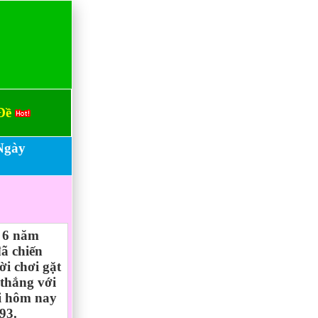
 Đề
Ngày
 6 năm
đã chiến
ời chơi gặt
 thắng với
ơi hôm nay
93.