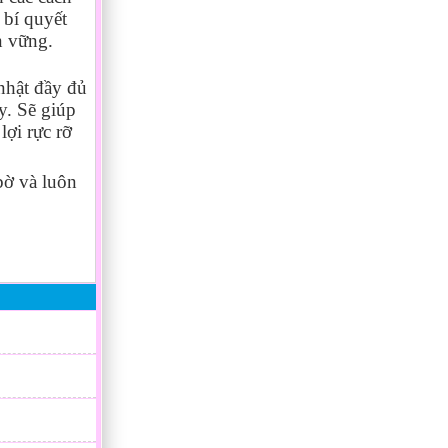
 bí quyết
n vững.
nhật đầy đủ
y. Sẽ giúp
lợi rực rỡ
bờ và luôn