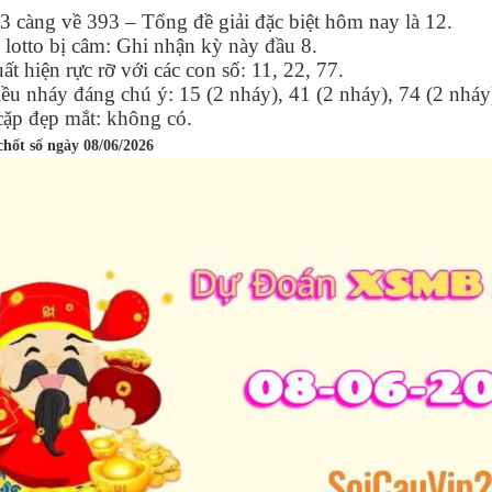
 3 càng về 393 – Tổng đề giải đặc biệt hôm nay là 12.
lotto bị câm: Ghi nhận kỳ này đầu 8.
ất hiện rực rỡ với các con số: 11, 22, 77.
ều nháy đáng chú ý: 15 (2 nháy), 41 (2 nháy), 74 (2 nháy
cặp đẹp mắt: không có.
 chốt số ngày 08/06/2026