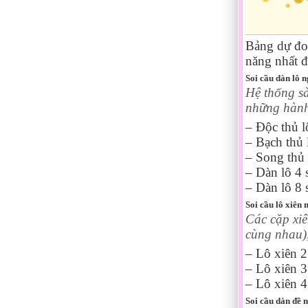
Bảng dự đo
năng nhất 
Soi cầu dàn lô 
Hệ thống sà
những hành 
– Độc thủ l
– Bạch thủ 
– Song thủ
– Dàn lô 4 
– Dàn lô 8 
Soi cầu lô xiên
Các cặp xiê
cùng nhau),
– Lô xiên 2
– Lô xiên 
– Lô xiên 
Soi cầu dàn đề 