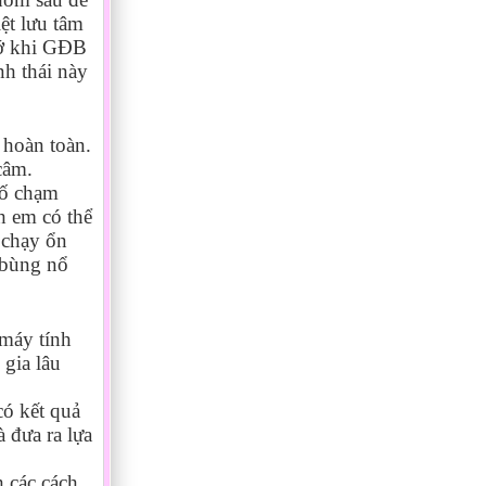
iệt lưu tâm
hớ khi GĐB
nh thái này
 hoàn toàn.
câm.
số chạm
h em có thể
 chạy ổn
 bùng nổ
 máy tính
gia lâu
có kết quả
 đưa ra lựa
h các cách