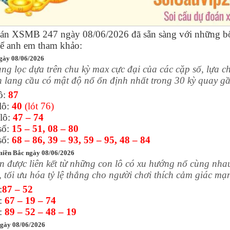
án XSMB 247 ngày 08/06/2026 đã sẵn sàng với những bộ
để anh em tham khảo:
ngày 08/06/2026
ng lọc dựa trên chu kỳ max cực đại của các cặp số, lựa c
lang cầu có mật độ nổ ổn định nhất trong 30 kỳ quay gầ
ô:
87
lô:
40
(lót 76)
 lô:
47 – 74
số:
15 – 51, 08 – 80
số:
68 – 86, 39 – 93, 59 – 95, 48 – 84
 miền Bắc ngày 08/06/2026
n được liên kết từ những con lô có xu hướng nổ cùng nhau
 tối ưu hóa tỷ lệ thắng cho người chơi thích cảm giác mạ
:
87 – 52
3:
67 – 19 – 74
4:
89 – 52 – 48 – 19
ngày 08/06/2026