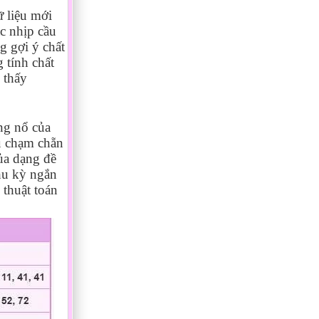
ữ liệu mới
ác nhịp cầu
 gợi ý chất
 tính chất
 thấy
ng nổ của
ầu chạm chẵn
ủa dạng đề
hu kỳ ngắn
thuật toán