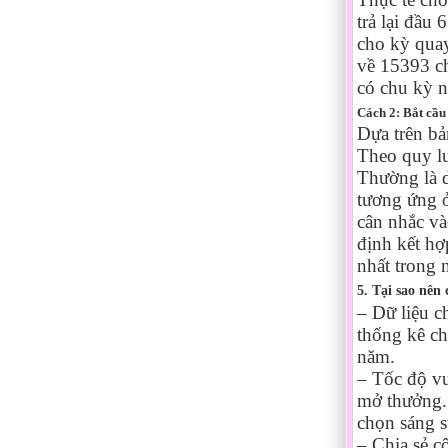
trả lại đầu
cho kỳ qua
về 15393 ch
có chu kỳ n
Cách 2: Bắt cầu
Dựa trên bả
Theo quy lu
Thường là d
tương ứng ở
cân nhắc và
định kết hợ
nhất trong
5. Tại sao nên
– Dữ liệu c
thống kê ch
năm.
– Tốc độ vư
mở thưởng. 
chọn sáng s
– Chia sẻ c