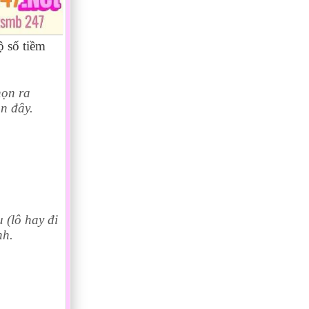
 số tiềm
họn ra
n đây.
 (lô hay đi
nh.