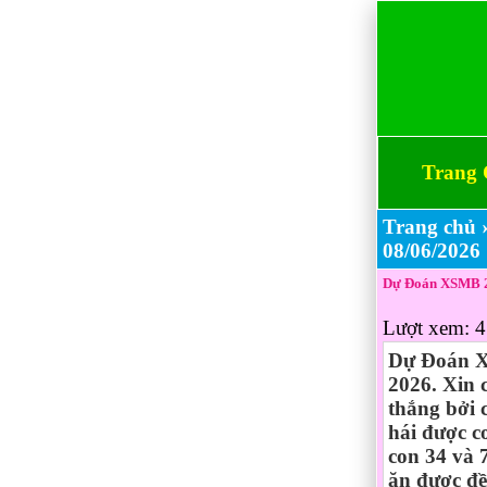
Trang
Trang chủ
08/06/2026
Dự Đoán XSMB 2
Lượt xem:
4
Dự Đoán X
2026. Xin 
thắng bởi c
hái được c
con 34 và 
ăn được đề