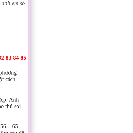
p anh em sở
9
82 83 84 85
 phương
ột cách
đẹp. Anh
o thủ soi
 56 – 65.
 hôm sau để