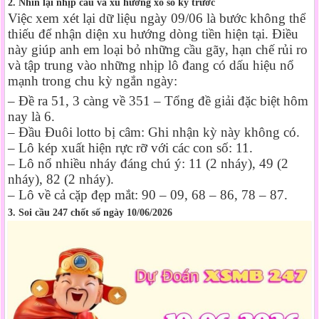
2. Nhìn lại nhịp cầu và xu hướng xổ số kỳ trước
Việc xem xét lại dữ liệu ngày 09/06 là bước không thể
thiếu để nhận diện xu hướng dòng tiền hiện tại. Điều
này giúp anh em loại bỏ những cầu gãy, hạn chế rủi ro
và tập trung vào những nhịp lô đang có dấu hiệu nổ
mạnh trong chu kỳ ngắn ngày:
– Đề ra 51, 3 càng về 351 – Tổng đề giải đặc biệt hôm
nay là 6.
– Đầu Đuôi lotto bị câm: Ghi nhận kỳ này không có.
– Lô kép xuất hiện rực rỡ với các con số: 11.
– Lô nổ nhiều nháy đáng chú ý: 11 (2 nháy), 49 (2
nháy), 82 (2 nháy).
– Lô về cả cặp đẹp mắt: 90 – 09, 68 – 86, 78 – 87.
3. Soi cầu 247 chốt số ngày 10/06/2026