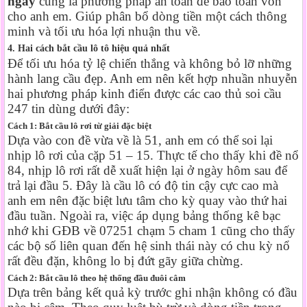
ngày
cũng là phương pháp an toàn để bảo toàn vốn
cho anh em. Giúp phân bổ dòng tiền một cách thông
minh và tối ưu hóa lợi nhuận thu về.
4. Hai cách bắt cầu lô tô hiệu quả nhất
Để tối ưu hóa tỷ lệ chiến thắng và không bỏ lỡ những
hành lang cầu đẹp. Anh em nên kết hợp nhuần nhuyễn
hai phương pháp kinh điển được các cao thủ soi cầu
247 tin dùng dưới đây:
Cách 1: Bắt cầu lô rơi từ giải đặc biệt
Dựa vào con đề vừa về là 51, anh em có thể soi lại
nhịp lô rơi của cặp 51 – 15. Thực tế cho thấy khi đề nổ
84, nhịp lô rơi rất dễ xuất hiện lại ở ngày hôm sau để
trả lại đầu 5. Đây là cầu lô có độ tin cậy cực cao mà
anh em nên đặc biệt lưu tâm cho kỳ quay vào thứ hai
đầu tuần. Ngoài ra, việc áp dụng bảng thống kê bạc
nhớ khi GĐB về 07251 chạm 5 cham 1 cũng cho thấy
các bộ số liên quan đến hệ sinh thái này có chu kỳ nổ
rất đều đặn, không lo bị đứt gãy giữa chừng.
Cách 2: Bắt cầu lô theo hệ thống đầu đuôi câm
Dựa trên bảng kết quả kỳ trước ghi nhận không có đầu