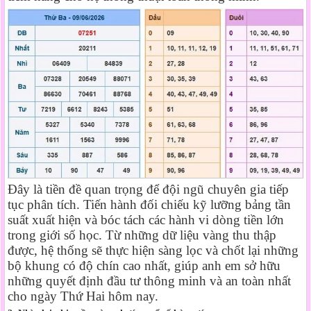
Đây là tiền đề quan trọng để đội ngũ chuyên gia tiếp
tục phân tích. Tiến hành đối chiếu kỹ lưỡng bảng tần
suất xuất hiện và bóc tách các hành vi dòng tiền lớn
trong giới số học. Từ những dữ liệu vàng thu thập
được, hệ thống sẽ thực hiện sàng lọc và chốt lại những
bộ khung có độ chín cao nhất, giúp anh em sở hữu
những quyết định đầu tư thông minh và an toàn nhất
cho ngày Thứ Hai hôm nay.