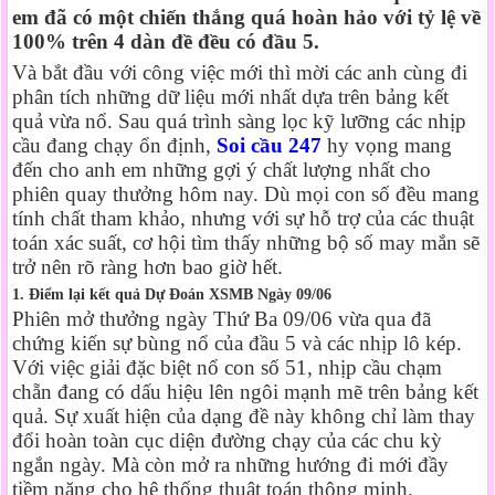
em đã có một chiến thắng quá hoàn hảo với tỷ lệ về
100% trên 4 dàn đề đều có đầu 5.
Và bắt đầu với công việc mới thì mời các anh cùng đi
phân tích những dữ liệu mới nhất dựa trên bảng kết
quả vừa nổ. Sau quá trình sàng lọc kỹ lưỡng các nhịp
cầu đang chạy ổn định,
Soi cầu 247
hy vọng mang
đến cho anh em những gợi ý chất lượng nhất cho
phiên quay thưởng hôm nay. Dù mọi con số đều mang
tính chất tham khảo, nhưng với sự hỗ trợ của các thuật
toán xác suất, cơ hội tìm thấy những bộ số may mắn sẽ
trở nên rõ ràng hơn bao giờ hết.
1. Điểm lại kết quả Dự Đoán XSMB Ngày 09/06
Phiên mở thưởng ngày Thứ Ba 09/06 vừa qua đã
chứng kiến sự bùng nổ của đầu 5 và các nhịp lô kép.
Với việc giải đặc biệt nổ con số 51, nhịp cầu chạm
chẵn đang có dấu hiệu lên ngôi mạnh mẽ trên bảng kết
quả. Sự xuất hiện của dạng đề này không chỉ làm thay
đổi hoàn toàn cục diện đường chạy của các chu kỳ
ngắn ngày. Mà còn mở ra những hướng đi mới đầy
tiềm năng cho hệ thống thuật toán thông minh.