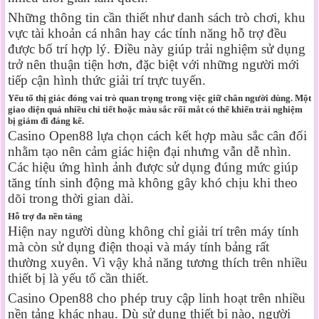
Những thông tin cần thiết như danh sách trò chơi, khu
vực tài khoản cá nhân hay các tính năng hỗ trợ đều
được bố trí hợp lý. Điều này giúp trải nghiệm sử dụng
trở nên thuận tiện hơn, đặc biệt với những người mới
tiếp cận hình thức giải trí trực tuyến.
Yếu tố thị giác đóng vai trò quan trọng trong việc giữ chân người dùng. Một
giao diện quá nhiều chi tiết hoặc màu sắc rối mắt có thể khiến trải nghiệm
bị giảm đi đáng kể.
Casino Open88 lựa chọn cách kết hợp màu sắc cân đối
nhằm tạo nên cảm giác hiện đại nhưng vẫn dễ nhìn.
Các hiệu ứng hình ảnh được sử dụng đúng mức giúp
tăng tính sinh động mà không gây khó chịu khi theo
dõi trong thời gian dài.
Hỗ trợ đa nền tảng
Hiện nay người dùng không chỉ giải trí trên máy tính
mà còn sử dụng điện thoại và máy tính bảng rất
thường xuyên. Vì vậy khả năng tương thích trên nhiều
thiết bị là yếu tố cần thiết.
Casino Open88 cho phép truy cập linh hoạt trên nhiều
nền tảng khác nhau. Dù sử dụng thiết bị nào, người