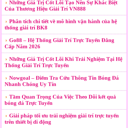
Những Giá Trị Cốt Lõi Tạo Nên Sự Khác Biệt
Của Thương Hiệu Giải Trí VN888
Phân tích chi tiết về mô hình vận hành của hệ
thống giải trí BK8
Go88 – Hệ Thống Giải Trí Trực Tuyến Đẳng
Cấp Năm 2026
Những Giá Trị Cốt Lõi Khi Trải Nghiệm Tại Hệ
Thống Giải Trí Trực Tuyến
Nowgoal – Điểm Tra Cứu Thông Tin Bóng Đá
Nhanh Chóng Uy Tín
Tầm Quan Trọng Của Việc Theo Dõi kết quả
bóng đá Trực Tuyến
Giải pháp tối ưu trải nghiệm giải trí trực tuyến
trên thiết bị di động