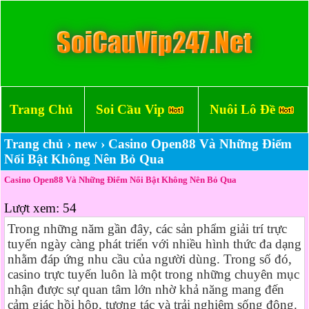
Trang Chủ
Soi Cầu Vip
Nuôi Lô Đề
Trang chủ
›
new
›
Casino Open88 Và Những Điểm
Nổi Bật Không Nên Bỏ Qua
Casino Open88 Và Những Điểm Nổi Bật Không Nên Bỏ Qua
Lượt xem:
54
Trong những năm gần đây, các sản phẩm giải trí trực
tuyến ngày càng phát triển với nhiều hình thức đa dạng
nhằm đáp ứng nhu cầu của người dùng. Trong số đó,
casino trực tuyến luôn là một trong những chuyên mục
nhận được sự quan tâm lớn nhờ khả năng mang đến
cảm giác hồi hộp, tương tác và trải nghiệm sống động.