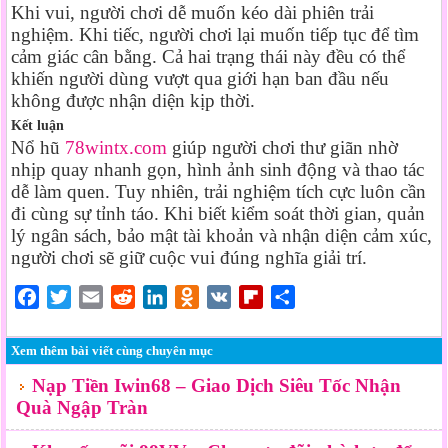
Khi vui, người chơi dễ muốn kéo dài phiên trải
nghiệm. Khi tiếc, người chơi lại muốn tiếp tục để tìm
cảm giác cân bằng. Cả hai trạng thái này đều có thể
khiến người dùng vượt qua giới hạn ban đầu nếu
không được nhận diện kịp thời.
Kết luận
Nổ hũ
78wintx.com
giúp người chơi thư giãn nhờ
nhịp quay nhanh gọn, hình ảnh sinh động và thao tác
dễ làm quen. Tuy nhiên, trải nghiệm tích cực luôn cần
đi cùng sự tỉnh táo. Khi biết kiểm soát thời gian, quản
lý ngân sách, bảo mật tài khoản và nhận diện cảm xúc,
người chơi sẽ giữ cuộc vui đúng nghĩa giải trí.
Facebook
Twitter
Email
Reddit
LinkedIn
Odnoklassniki
VK
Flipboard
Share
Xem thêm bài viết cùng chuyên mục
Nạp Tiền Iwin68 – Giao Dịch Siêu Tốc Nhận
Quà Ngập Tràn