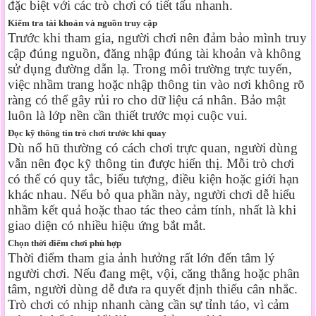
đặc biệt với các trò chơi có tiết tấu nhanh.
Kiểm tra tài khoản và nguồn truy cập
Trước khi tham gia, người chơi nên đảm bảo mình truy
cập đúng nguồn, đăng nhập đúng tài khoản và không
sử dụng đường dẫn lạ. Trong môi trường trực tuyến,
việc nhầm trang hoặc nhập thông tin vào nơi không rõ
ràng có thể gây rủi ro cho dữ liệu cá nhân. Bảo mật
luôn là lớp nền cần thiết trước mọi cuộc vui.
Đọc kỹ thông tin trò chơi trước khi quay
Dù nổ hũ thường có cách chơi trực quan, người dùng
vẫn nên đọc kỹ thông tin được hiển thị. Mỗi trò chơi
có thể có quy tắc, biểu tượng, điều kiện hoặc giới hạn
khác nhau. Nếu bỏ qua phần này, người chơi dễ hiểu
nhầm kết quả hoặc thao tác theo cảm tính, nhất là khi
giao diện có nhiều hiệu ứng bắt mắt.
Chọn thời điểm chơi phù hợp
Thời điểm tham gia ảnh hưởng rất lớn đến tâm lý
người chơi. Nếu đang mệt, vội, căng thẳng hoặc phân
tâm, người dùng dễ đưa ra quyết định thiếu cân nhắc.
Trò chơi có nhịp nhanh càng cần sự tỉnh táo, vì cảm