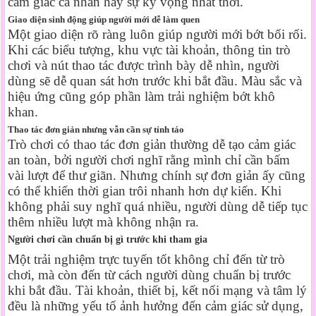
cảm giác cá nhân hay sự kỳ vọng nhất thời.
Giao diện sinh động giúp người mới dễ làm quen
Một giao diện rõ ràng luôn giúp người mới bớt bối rối.
Khi các biểu tượng, khu vực tài khoản, thông tin trò
chơi và nút thao tác được trình bày dễ nhìn, người
dùng sẽ dễ quan sát hơn trước khi bắt đầu. Màu sắc và
hiệu ứng cũng góp phần làm trải nghiệm bớt khô
khan.
Thao tác đơn giản nhưng vẫn cần sự tỉnh táo
Trò chơi có thao tác đơn giản thường dễ tạo cảm giác
an toàn, bởi người chơi nghĩ rằng mình chỉ cần bấm
vài lượt để thư giãn. Nhưng chính sự đơn giản ấy cũng
có thể khiến thời gian trôi nhanh hơn dự kiến. Khi
không phải suy nghĩ quá nhiều, người dùng dễ tiếp tục
thêm nhiều lượt mà không nhận ra.
Người chơi cần chuẩn bị gì trước khi tham gia
Một trải nghiệm trực tuyến tốt không chỉ đến từ trò
chơi, mà còn đến từ cách người dùng chuẩn bị trước
khi bắt đầu. Tài khoản, thiết bị, kết nối mạng và tâm lý
đều là những yếu tố ảnh hưởng đến cảm giác sử dụng,