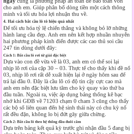
ngày
cũng là phương pháp an toàn để bảo toàn vốn
cho anh em. Giúp phân bổ dòng tiền một cách thông
minh và tối ưu hóa lợi nhuận thu về.
4. Hai cách bắt cầu lô tô hiệu quả nhất
Để tối ưu hóa tỷ lệ chiến thắng và không bỏ lỡ những
hành lang cầu đẹp. Anh em nên kết hợp nhuần nhuyễn
hai phương pháp kinh điển được các cao thủ soi cầu
247 tin dùng dưới đây:
Cách 1: Bắt cầu lô rơi từ giải đặc biệt
Dựa vào con đề vừa về là 03, anh em có thể soi lại
nhịp lô rơi của cặp 30 – 03. Thực tế cho thấy khi đề nổ
03, nhịp lô rơi rất dễ xuất hiện lại ở ngày hôm sau để
trả lại đầu 0. Đây là cầu lô có độ tin cậy cực cao mà
anh em nên đặc biệt lưu tâm cho kỳ quay vào thứ ba
đầu tuần. Ngoài ra, việc áp dụng bảng thống kê bạc
nhớ khi GĐB về 71203 chạm 0 cham 3 cũng cho thấy
các bộ số liên quan đến hệ sinh thái này có chu kỳ nổ
rất đều đặn, không lo bị đứt gãy giữa chừng.
Cách 2: Bắt cầu lô theo hệ thống đầu đuôi câm
Dựa trên bảng kết quả kỳ trước ghi nhận đầu 5 đang bị