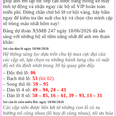
giúp anh em lập tức tiếp cận được bảng thống kê máy
tính tự động và nhận ngay các bộ số VIP hoàn toàn
miễn phí. Đừng chần chừ bỏ lỡ cơ hội vàng, hãy bấm
ngay để kiểm tra tần suất chu kỳ và chọn cho mình cặp
số trùng máu nhất hôm nay!
Bảng dự đoán XSMB 247 ngày 18/06/2026 đã sẵn
sàng với những bộ số tiềm năng nhất để anh em tham
khảo:
Soi cầu dàn lô ngày 18/06/2026
Hệ thống sàng lọc dựa trên chu kỳ max cực đại của
các cặp số, lựa chọn ra những hành lang cầu có mật
độ nổ ổn định nhất trong 30 kỳ quay gần đây.
– Độc thủ lô:
06
– Bạch thủ lô:
53
(lót 02)
– Song thủ lô:
59 – 95
– Dàn lô 4 số:
49 – 94, 24 – 43
– Dàn lô 8 số:
58 – 85, 16 – 61, 39 – 93, 13 – 31
Soi cầu lô xiên miền Bắc ngày 18/06/2026
Các cặp xiên được liên kết từ những con lô có xu
hướng nổ cùng nhau (lô hay đi cùng nhau), tối ưu hóa