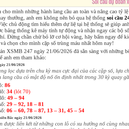
 cho mình những hành lang cầu an toàn và nâng cao tỷ lệ
quay thưởng, anh em không nên bỏ qua hệ thống
soi cầu 2
Việc chủ động tìm hiểu thêm dự liệ tại hệ thống sẽ giúp an
ợc bảng thống kê máy tính tự động và nhận ngay các bộ s
hí. Đừng chần chừ bỏ lỡ cơ hội vàng, hãy bấm ngay để ki
 và chọn cho mình cặp số trùng máu nhất hôm nay!
án XSMB 247 ngày 21/06/2026 đã sẵn sàng với những bộ
để anh em tham khảo:
ngày 21/06/2026
ng lọc dựa trên chu kỳ max cực đại của các cặp số, lựa c
lang cầu có mật độ nổ ổn định nhất trong 30 kỳ quay gầ
ô:
86
lô:
34
(lót 70)
 lô:
49 – 94
số:
29 – 92, 18 – 81
số:
06 – 60, 78 – 87, 13 – 31, 45 – 54
 miền Bắc ngày 21/06/2026
n được liên kết từ những con lô có xu hướng nổ cùng nhau