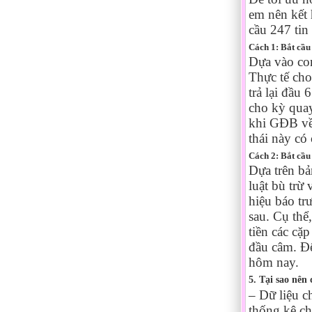
em nên kết 
cầu 247 tin
Cách 1: Bắt cầu 
Dựa vào con
Thực tế cho
trả lại đầu
cho kỳ quay
khi GĐB về
thái này có
Cách 2: Bắt cầu
Dựa trên bả
luật bù trừ
hiệu báo tr
sau. Cụ thể
tiền các cặ
đầu câm. Để
hôm nay.
5. Tại sao nên
– Dữ liệu c
thống kê ch