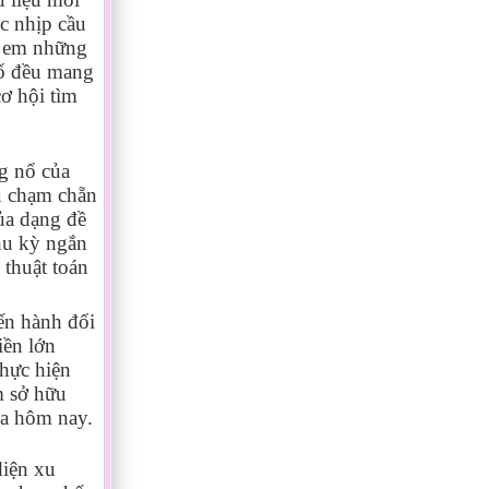
ác nhịp cầu
 em những
số đều mang
cơ hội tìm
g nổ của
ầu chạm chẵn
ủa dạng đề
hu kỳ ngắn
thuật toán
iến hành đối
iền lớn
thực hiện
m sở hữu
Ba hôm nay.
diện xu