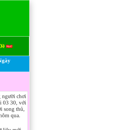
 Đề
Ngày
 người chơi
i 03 30, với
i song thủ,
 hôm qua.
ữ liệu mới