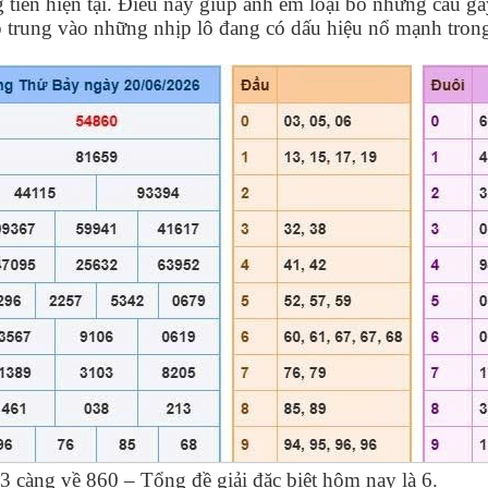
tiền hiện tại. Điều này giúp anh em loại bỏ những cầu gã
ập trung vào những nhịp lô đang có dấu hiệu nổ mạnh tron
 3 càng về 860 – Tổng đề giải đặc biệt hôm nay là 6.