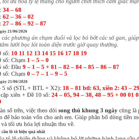
 tối ưu hóa tỷ lệ thắng cho người chơi thích cảm giác mạ
2:
34 – 68
3:
62 – 36 – 02
4:
27 – 86 – 92 – 87
ngày 21/06/2026
 các phương án chạm đuôi và lọc bỏ bớt các số gan, giú
ấm lưới bọc lót toàn diện trước giờ quay thưởng.
0 số:
10 11 12 13 14 15 16 17 18 19
0 số: Chạm
1 – 5 – 0
6 số: Đầu
9 – 1 – 5
+
81 – 82 – 84 – 85 – 86 – 87
0 số: Chạm
0 – 7 – 1 – 9 – 5
ngày 21/06/2026
 5 số (STL + BTL + X2):
18 – 81 btl: 63, xiên 2: 43 – 2
cặp xiên + Đề 10 số:
24 – 05, 94 – 38, 48 – 95 + 00 01 
9
àn số trên, việc theo dõi
song thủ khung 3 ngày
cũng là
n để bảo toàn vốn cho anh em. Giúp phân bổ dòng tiền m
và tối ưu hóa lợi nhuận thu về.
t cầu lô tô hiệu quả nhất
óa tỷ lệ chiến thắng và không bỏ lỡ những hành lang cầu 