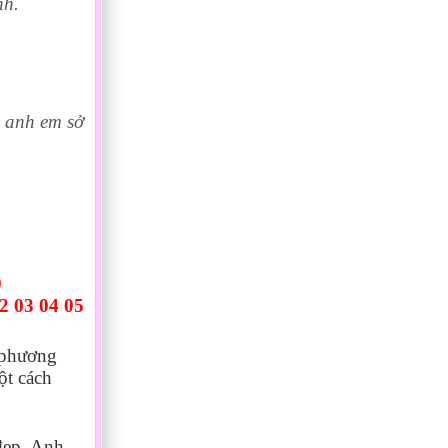
nh.
p anh em sở
9
02 03 04 05
 phương
ột cách
đẹp. Anh