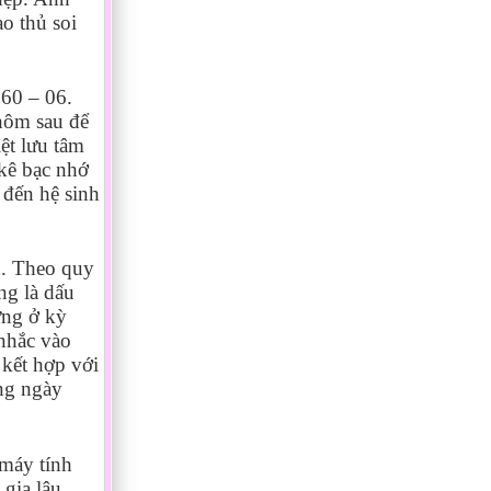
o thủ soi
 60 – 06.
 hôm sau để
iệt lưu tâm
 kê bạc nhớ
đến hệ sinh
n. Theo quy
ng là dấu
ứng ở kỳ
nhắc vào
 kết hợp với
ong ngày
 máy tính
gia lâu