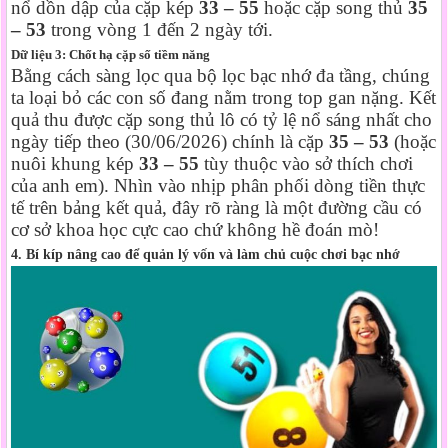
nổ dồn dập của cặp kép
33 – 55
hoặc cặp song thủ
35
– 53
trong vòng 1 đến 2 ngày tới.
Dữ liệu 3: Chốt hạ cặp số tiềm năng
Bằng cách sàng lọc qua bộ lọc bạc nhớ đa tầng, chúng
ta loại bỏ các con số đang nằm trong top gan nặng. Kết
quả thu được cặp song thủ lô có tỷ lệ nổ sáng nhất cho
ngày tiếp theo (30/06/2026) chính là cặp
35 – 53
(hoặc
nuôi khung kép
33 – 55
tùy thuộc vào sở thích chơi
của anh em). Nhìn vào nhịp phân phối dòng tiền thực
tế trên bảng kết quả, đây rõ ràng là một đường cầu có
cơ sở khoa học cực cao chứ không hề đoán mò!
4. Bí kíp nâng cao để quản lý vốn và làm chủ cuộc chơi bạc nhớ