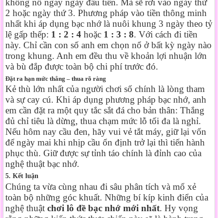
không nổ ngay ngày đầu tiên. Mà sẽ rơi vào ngày thứ
2 hoặc ngày thứ 3. Phương pháp vào tiền thông minh
nhất khi áp dụng bạc nhớ là nuôi khung 3 ngày theo tỷ
lệ gấp thếp:
1 : 2 : 4
hoặc
1 : 3 : 8
. Với cách đi tiền
này. Chỉ cần con số anh em chọn nổ ở bất kỳ ngày nào
trong khung. Anh em đều thu về khoản lợi nhuận lớn
và bù đắp được toàn bộ chi phí trước đó.
Đặt ra hạn mức thắng – thua rõ ràng
Kẻ thù lớn nhất của người chơi số chính là lòng tham
và sự cay cú. Khi áp dụng phương pháp bạc nhớ, anh
em cần đặt ra một quy tắc sắt đá cho bản thân: Thắng
đủ chỉ tiêu là dừng, thua chạm mức lỗ tối đa là nghỉ.
Nếu hôm nay cầu đen, hãy vui vẻ tắt máy, giữ lại vốn
để ngày mai khi nhịp cầu ổn định trở lại thì tiến hành
phục thù. Giữ được sự tỉnh táo chính là đỉnh cao của
nghệ thuật bạc nhớ.
5. Kết luận
Chúng ta vừa cùng nhau đi sâu phân tích và mổ xẻ
toàn bộ những góc khuất. Những bí kíp kinh điển của
nghệ thuật
chơi lô đề bạc nhớ mới nhất
. Hy vọng