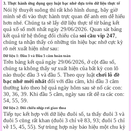
3. Thực hành ứng dụng quy luật bạc nhớ dựa trên dữ liệu thực tế
Nói lý thuyết suông thì rất khó hình dung, bây giờ
mình sẽ đi vào thực hành trực quan để anh em dễ hiểu
hơn nhé. Chúng ta sẽ lấy dữ liệu thực tế từ bảng kết
quả xổ số mới nhất ngày 29/06/2026. Quan sát bảng
kết quả từ hệ thống đối chiếu của
soi cầu vip 247
,
chúng ta nhận thấy có những tín hiệu bạc nhớ cực kỳ
rõ nét xuất hiện như sau:
Dữ liệu 1: Đầu 3 và Đầu 5 câm hoàn toàn
Trên bảng kết quả ngày 29/06/2026, ở cột đầu số,
chúng ta không thấy sự xuất hiện của bất kỳ con lô
nào thuộc đầu 3 và đầu 5. Theo quy luật
chơi lô đề
bạc nhớ mới nhất
đối với đầu câm, khi đầu 3 câm
thường kéo theo hệ quả ngày hôm sau sẽ nổ các con:
30, 36, 39. Khi đầu 5 câm, ngày sau rất dễ ra các con:
54, 55, 59.
Dữ liệu 2: Đối chiếu nhịp rơi giao thoa
Tiếp tục kết hợp với dữ liệu đuôi số, ta thấy đuôi 3 và
đuôi 5 cũng rất khan (đuôi 3 chỉ về 83, 93; đuôi 5 chỉ
về 15, 45, 55). Sự trùng hợp này báo hiệu một chu kỳ