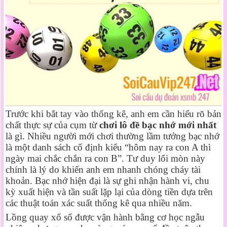
Trước khi bắt tay vào thống kê, anh em cần hiểu rõ bản
chất thực sự của cụm từ
chơi lô đề bạc nhớ mới nhất
là gì. Nhiều người mới chơi thường lầm tưởng bạc nhớ
là một danh sách cố định kiểu “hôm nay ra con A thì
ngày mai chắc chắn ra con B”. Tư duy lối mòn này
chính là lý do khiến anh em nhanh chóng cháy tài
khoản. Bạc nhớ hiện đại là sự ghi nhận hành vi, chu
kỳ xuất hiện và tần suất lặp lại của dòng tiền dựa trên
các thuật toán xác suất thống kê qua nhiều năm.
Lồng quay xổ số được vận hành bằng cơ học ngẫu