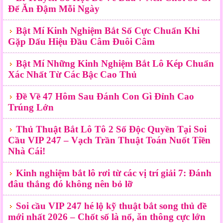
Để Ăn Đậm Mỗi Ngày
Bật Mí Kinh Nghiệm Bắt Số Cực Chuẩn Khi
Gặp Dấu Hiệu Đầu Câm Đuôi Câm
Bật Mí Những Kinh Nghiệm Bắt Lô Kép Chuẩn
Xác Nhất Từ Các Bậc Cao Thủ
Đề Về 47 Hôm Sau Đánh Con Gì Đỉnh Cao
Trúng Lớn
Thủ Thuật Bắt Lô Tô 2 Số Độc Quyền Tại Soi
Cầu VIP 247 – Vạch Trần Thuật Toán Nuốt Tiền
Nhà Cái!
Kinh nghiệm bắt lô rơi từ các vị trí giải 7: Đánh
đâu thắng đó không nên bỏ lỡ
Soi cầu VIP 247 hé lộ kỹ thuật bắt song thủ đề
mới nhất 2026 – Chốt số là nổ, ăn thông cực lớn