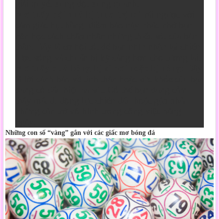
giải quyết xung đột xung quanh.
Mơ thấy đội nhà bị thua trận:
Trái ngược với
cảm giác hụt hẫng, điềm báo này nhắc nhở bạn
nên học cách chấp nhận những thiếu sót của bản
thân. Đây là cơ hội tốt để bạn nhìn nhận lại chiến
lược sống và chuẩn bị kỹ càng hơn cho tương lai.
Mơ thấy quả bóng bị xì hơi hoặc bị hỏng:
Đây
là lời cảnh báo về tinh thần hoặc sức khỏe của bạn
đang có dấu hiệu sa sút. Có thể bạn đang cảm
thấy mất đi động lực chiến đấu hoặc gặp phải
những cản trở vô hình trong công việc hàng
ngày.
Những con số “vàng” gắn với các giấc mơ bóng đá