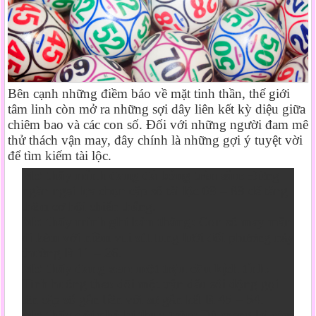
Bên cạnh những điềm báo về mặt tinh thần, thế giới
tâm linh còn mở ra những sợi dây liên kết kỳ diệu giữa
chiêm bao và các con số. Đối với những người đam mê
thử thách vận may, đây chính là những gợi ý tuyệt vời
để tìm kiếm tài lộc.
Mơ thấy mình đang đá bóng trên sân:
Đừng
ngần ngại lựa chọn cặp số tài lộc 09 – 89 để tăng
thêm cơ hội chiến thắng.
Mơ thấy mình ghi bàn thắng:
Con số may mắn
đi kèm với niềm vui sút tung lưới đối phương này
thường là 11 – 26.
Mơ thấy đang xem một trận cầu kịch tính:
Tình huống theo dõi một trận đấu sôi động gọi
tên cặp số gắn liền với sự gắn kết là 45 – 54.
Mơ thấy đội nhà bị thua trận:
Dù mang lại cảm