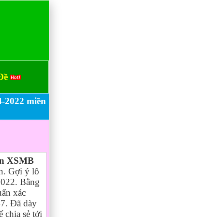
 Đề
4-2022 miền
án XSMB
n. Gợi ý lô
2022. Bằng
ẩn xác
47. Đã dày
 chia sẻ tới