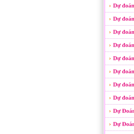
Dự đoán
Dự đoán
Dự đoán
Dự đoán
Dự đoán
Dự đoán
Dự đoán
Dự đoán
Dự Đoán
Dự Đoán