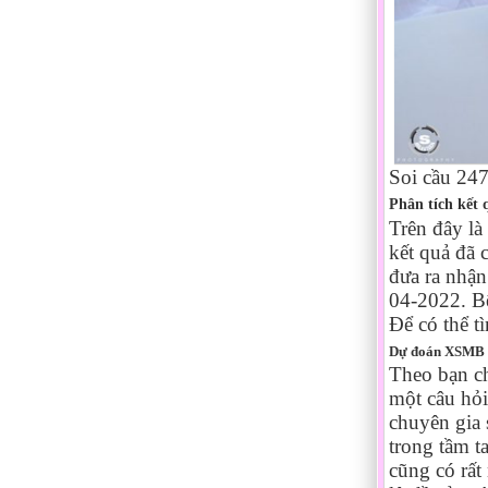
Soi cầu 24
Phân tích kết
Trên đây l
kết quả đã 
đưa ra nhậ
04-2022. Bê
Để có thể 
Dự đoán XSMB 
Theo bạn ch
một câu hỏi
chuyên gia 
trong tầm t
cũng có rất