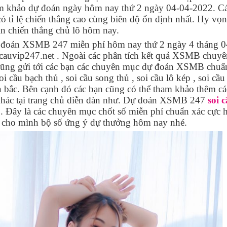
m khảo dự đoán ngày hôm nay thứ 2 ngày 04-04-2022. Cá
có tỉ lệ chiến thắng cao cùng biên độ ổn định nhất. Hy vọn
tin chiến thắng chủ lô hôm nay.
 đoán XSMB 247 miễn phí hôm nay thứ 2 ngày 4 tháng 
oicauvip247.net . Ngoài các phân tích kết quả XSMB chuyê
cũng gửi tới các bạn các chuyên mục dự đoán XSMB chuẩ
 cầu bạch thủ , soi cầu song thủ , soi cầu lô kép , soi cầu
 bắc. Bên cạnh đó các bạn cũng có thể tham khảo thêm c
khác tại trang chủ diễn đàn như. Dự đoán XSMB 247
soi 
 Đây là các chuyên mục chốt số miễn phí chuẩn xác cực 
n cho mình bộ số ứng ý dự thưởng hôm nay nhé.