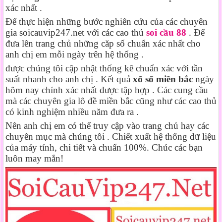
xác nhất .
Để thực hiện những bước nghiên cứu của các chuyên
gia soicauvip247.net với các cao thủ
soi cầu 88
. Để
đưa lên trang chủ những căp số chuẩn xác nhất cho
anh chị em mỗi ngày trên hệ thống .
được chúng tôi cập nhật thống kê chuẩn xác với tần
suất nhanh cho anh chị . Kết quả
xổ số miền bắc
ngày
hôm nay chính xác nhất được tập hợp . Các cung cầu
mà các chuyên gia lô đề miền bắc cũng như các cao thủ
có kinh nghiệm nhiều năm đưa ra .
Nên anh chị em có thể truy cập vào trang chủ hay các
chuyên mục mà chúng tôi . Chiết xuất hệ thống dữ liệu
của máy tính, chi tiết và chuẩn 100%. Chúc các bạn
luôn may mắn!