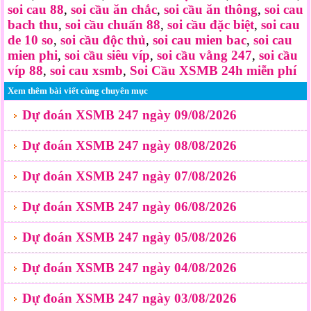
soi cau 88
,
soi cầu ăn chắc
,
soi cầu ăn thông
,
soi cau
bach thu
,
soi cầu chuẩn 88
,
soi cầu đặc biệt
,
soi cau
de 10 so
,
soi cầu độc thủ
,
soi cau mien bac
,
soi cau
mien phi
,
soi cầu siêu víp
,
soi cầu vằng 247
,
soi cầu
víp 88
,
soi cau xsmb
,
Soi Cầu XSMB 24h miễn phí
Xem thêm bài viết cùng chuyên mục
Dự đoán XSMB 247 ngày 09/08/2026
Dự đoán XSMB 247 ngày 08/08/2026
Dự đoán XSMB 247 ngày 07/08/2026
Dự đoán XSMB 247 ngày 06/08/2026
Dự đoán XSMB 247 ngày 05/08/2026
Dự đoán XSMB 247 ngày 04/08/2026
Dự đoán XSMB 247 ngày 03/08/2026