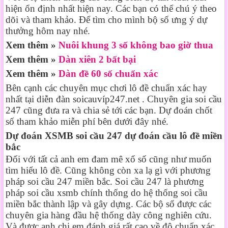
hiện ổn định nhất hiện nay. Các bạn có thể chú ý theo
dõi và tham khảo. Để tìm cho mình bộ số ưng ý dự
thưởng hôm nay nhé.
Xem thêm »
Nuôi khung 3 số không bao giờ thua
Xem thêm »
Dàn xiên 2 bất bại
Xem thêm »
Dàn đề 60 số chuẩn xác
Bên cạnh các chuyên mục chơi lô đề chuẩn xác hay
nhất tại diễn đàn soicauvíp247.net . Chuyên gia soi cầu
247 cũng đưa ra và chia sẻ tới các bạn. Dự đoán chốt
số tham khảo miễn phí bên dưới đây nhé.
Dự đoán XSMB soi cầu 247 dự đoán cầu lô đề miền
bắc
Đối với tất cả anh em đam mê xổ số cũng như muốn
tìm hiểu lô đề. Cũng không còn xa lạ gì với phương
pháp soi cầu 247 miền bắc. Soi cầu 247 là phương
pháp soi cầu xsmb chính thống do hệ thống soi cầu
miền bắc thành lập và gây dựng. Các bộ số được các
chuyên gia hàng đầu hệ thống dày công nghiên cứu.
Và được anh chị em đánh giá rất cao về độ chuẩn xác