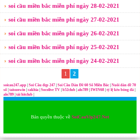
soi cầu miền bắc miễn phí ngày 28-02-2021
soi cầu miền bắc miễn phí ngày 27-02-2021
soi cầu miền bắc miễn phí ngày 26-02-2021
soi cầu miền bắc miễn phí ngày 25-02-2021
soi cầu miền bắc miễn phí ngày 24-02-2021
1
2
soicau247.app
|
Soi Cầu đẹp 247
|
Soi Cầu Dàn Đề 60 Số Miền Bắc
|
Nuôi dàn đề 70
số
|
taisunwin
|
cakhia
|
Socolive TV
|
b52club
|
alo789
|
IWIN68
|
tỷ lệ kèo bóng đá
|
alo789
|
tải hitclub
|
Bản quyền thuộc về
SoiCauVip247.Net