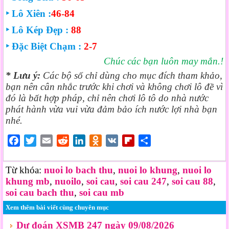
‣ Lô Xiên :
46-84
‣ Lô Kép Đẹp :
88
‣ Đặc Biệt Chạm :
2-7
Chúc các bạn luôn may mắn.!
*
Lưu ý:
Các bộ số chỉ dùng cho mục đích tham khảo,
bạn nên cân nhắc trước khi chơi và không chơi lô đề vì
đó là bất hợp pháp, chỉ nên chơi lô tô do nhà nước
phát hành vừa vui vừa đảm bảo ích nước lợi nhà bạn
nhé.
Facebook
Twitter
Email
Reddit
LinkedIn
Odnoklassniki
VK
Flipboard
Share
Từ khóa:
nuoi lo bach thu
,
nuoi lo khung
,
nuoi lo
khung mb
,
nuoilo
,
soi cau
,
soi cau 247
,
soi cau 88
,
soi cau bach thu
,
soi cau mb
Xem thêm bài viết cùng chuyên mục
Dự đoán XSMB 247 ngày 09/08/2026