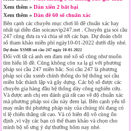
Xem thêm »
Dàn xiên 2 bất bại
Xem thêm »
Dàn đề 60 số chuẩn xác
Bên cạnh các chuyên mục chơi lô đề chuẩn xác hay
nhất tại diễn đàn soicauvip247.net . Chuyên gia soi cầu
247 cũng đưa ra và chia sẻ tới các bạn. Dự đoán chốt
số tham khảo miễn phí ngày10-01-2022 dưới đây nhé.
Dự đoán XSMB soi cầu 247 ngày 10-01-2022
Đối với tất cả anh em đam mê xổ số cũng như muốn
tìm hiểu lô đề. Cũng không còn xa lạ gì với phương
pháp soi cầu 247 miền bắc. Soi cầu 247 là phương
pháp soi cầu xsmb chính thống do hệ thống soi cầu
miền bắc thành lập và gây dựng. Các bộ số được các
chuyên gia hàng đầu hệ thống dày công nghiên cứu.
Và được anh chị em đánh giá rất cao về độ chuẩn xác
mà phương pháp soi cầu này đem lại. Bên cạnh yếu tố
may mắn thì phương pháp này của chúng tôi đang có
tỉ lệ chiến thắng rất cao. Và có biên độ vô cùng ổn
định ,vì vậy các bạn có thể tham khảo và chọn cho
mình bộ số ưng ý dự thưởng hôm nay nhé.