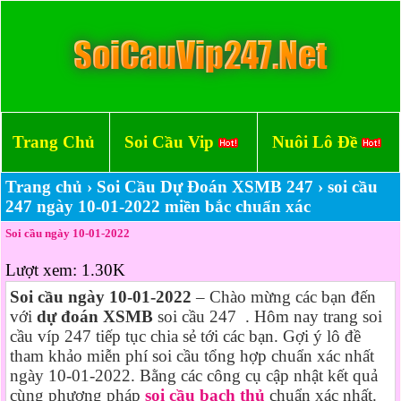
Trang Chủ
Soi Cầu Vip
Nuôi Lô Đề
Trang chủ
›
Soi Cầu Dự Đoán XSMB 247
›
soi cầu
247 ngày 10-01-2022 miền bắc chuẩn xác
Soi cầu ngày 10-01-2022
Lượt xem:
1.30K
Soi cầu ngày 10-01-2022
– Chào mừng các bạn đến
với
dự đoán XSMB
soi cầu 247 . Hôm nay trang soi
cầu víp 247 tiếp tục chia sẻ tới các bạn. Gợi ý lô đề
tham khảo miễn phí soi cầu tổng hợp chuẩn xác nhất
ngày 10-01-2022. Bằng các công cụ cập nhật kết quả
cùng phương pháp
soi cầu bạch thủ
chuẩn xác nhất.