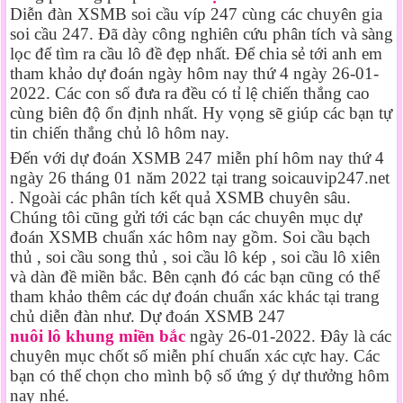
Diễn đàn XSMB soi cầu víp 247 cùng các chuyên gia
soi cầu 247. Đã dày công nghiên cứu phân tích và sàng
lọc để tìm ra cầu lô đề đẹp nhất. Để chia sẻ tới anh em
tham khảo dự đoán ngày hôm nay thứ 4 ngày 26-01-
2022. Các con số đưa ra đều có tỉ lệ chiến thắng cao
cùng biên độ ổn định nhất. Hy vọng sẽ giúp các bạn tự
tin chiến thắng chủ lô hôm nay.
Đến với dự đoán XSMB 247 miễn phí hôm nay thứ 4
ngày 26 tháng 01 năm 2022 tại trang soicauvip247.net
. Ngoài các phân tích kết quả XSMB chuyên sâu.
Chúng tôi cũng gửi tới các bạn các chuyên mục dự
đoán XSMB chuẩn xác hôm nay gồm. Soi cầu bạch
thủ , soi cầu song thủ , soi cầu lô kép , soi cầu lô xiên
và dàn đề miền bắc. Bên cạnh đó các bạn cũng có thể
tham khảo thêm các dự đoán chuẩn xác khác tại trang
chủ diễn đàn như. Dự đoán XSMB 247
nuôi lô khung miền bắc
ngày 26-01-2022. Đây là các
chuyên mục chốt số miễn phí chuẩn xác cực hay. Các
bạn có thể chọn cho mình bộ số ứng ý dự thưởng hôm
nay nhé.