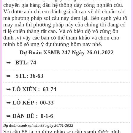
chuyên gia hàng đầu hệ thống dày công nghiên cứu.
Và được anh chị em đánh giá rất cao về độ chuẩn xác
mà phương pháp soi cầu này đem lại. Bên cạnh yếu tố
may mắn thì phương pháp này của chúng tôi đang có
tỉ lệ chiến thắng rất cao. Và có biên độ vô cùng ổn
định ,vì vậy các bạn có thể tham khảo và chọn cho
mình bộ số ưng ý dự thưởng hôm nay nhé.
Dự Đoán XSMB 247 Ngày 26-01-2022
➥
BTL: 74
➥
STL: 36-63
➥
LÔ XIÊN : 63-74
➥
LÔ KÉP : 00-33
➥
DÀN ĐỀ : 0-1-6
Dự đoán xsmb soi cầu 88 ngày 26/01/2022
Soi cầu 88 là phương pháp soi cầu xsmb được hình