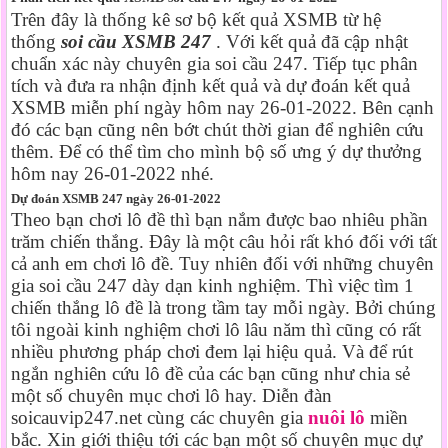
Trên đây là thống kê sơ bộ kết quả XSMB từ hệ
thống
soi cầu XSMB 247
. Với kết quả đã cập nhật
chuẩn xác này chuyên gia soi cầu 247. Tiếp tục phân
tích và đưa ra nhận định kết quả và dự đoán kết quả
XSMB miễn phí ngày hôm nay 26-01-2022. Bên cạnh
đó các bạn cũng nên bớt chút thời gian để nghiên cứu
thêm. Để có thể tìm cho mình bộ số ưng ý dự thưởng
hôm nay 26-01-2022 nhé.
Dự đoán XSMB 247 ngày 26-01-2022
Theo bạn chơi lô đề thì bạn nắm được bao nhiêu phần
trăm chiến thắng. Đây là một câu hỏi rất khó đối với tất
cả anh em chơi lô đề. Tuy nhiên đối với những chuyên
gia soi cầu 247 dày dạn kinh nghiệm. Thì việc tìm 1
chiến thắng lô đề là trong tầm tay mỗi ngày. Bởi chúng
tôi ngoài kinh nghiệm chơi lô lâu năm thì cũng có rất
nhiều phương pháp chơi đem lại hiệu quả. Và để rút
ngắn nghiên cứu lô đề của các bạn cũng như chia sẻ
một số chuyên mục chơi lô hay. Diễn đàn
soicauvip247.net cùng các chuyên gia
nuôi lô
miền
bắc. Xin giới thiệu tới các bạn một số chuyên mục dự