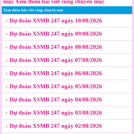
mục Xem thêm bài viết cùng chuyên mục
Xem thêm bài viết cùng chuyên mục
Dự đoán XSMB 247 ngày 10/08/2026
Dự đoán XSMB 247 ngày 09/08/2026
Dự đoán XSMB 247 ngày 08/08/2026
Dự đoán XSMB 247 ngày 07/08/2026
Dự đoán XSMB 247 ngày 06/08/2026
Dự đoán XSMB 247 ngày 05/08/2026
Dự đoán XSMB 247 ngày 04/08/2026
Dự đoán XSMB 247 ngày 03/08/2026
Dự đoán XSMB 247 ngày 02/08/2026