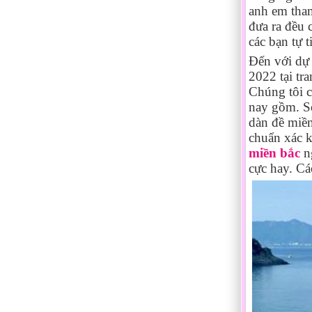
anh em tha
đưa ra đều 
các bạn tự 
Đến với dự
2022 tại tr
Chúng tôi 
nay gồm. Soi
dàn đề miền
chuẩn xác 
miền bắc
ng
cực hay. Cá