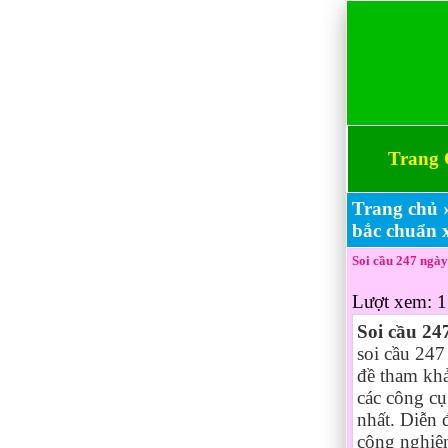
Trang
Trang chủ
bắc chuẩn 
Soi cầu 247 ngà
Lượt xem:
1
Soi cầu 24
soi cầu 247 
đề tham kh
các công c
nhất. Diễn 
công nghiên