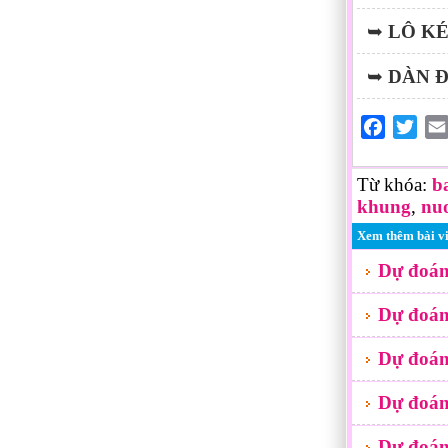
➥
LÔ KÉP
➥
DÀN ĐỀ
Faceboo
Twit
Từ khóa:
b
khung
,
nuo
Xem thêm bài v
Dự đoán
Dự đoán
Dự đoán
Dự đoán
Dự đoán