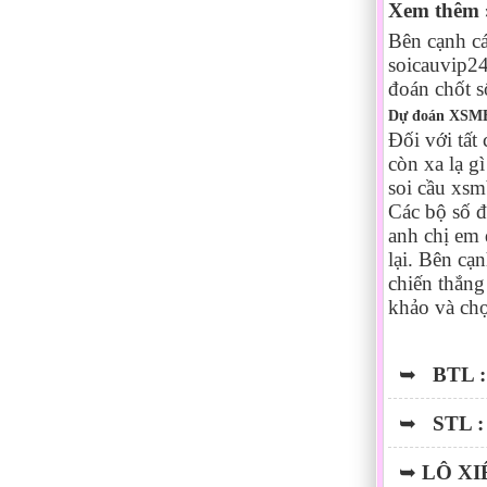
Xem thêm
Bên cạnh cá
soicauvip24
đoán chốt 
Dự đoán XSMB 
Đối với tấ
còn xa lạ g
soi cầu xsm
Các bộ số đ
anh chị em 
lại. Bên cạ
chiến thắng
khảo và ch
➥
BTL :
➥
STL :
➥
LÔ XIÊ