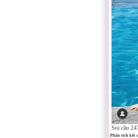
Soi cầu 24
Phân tích kết