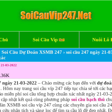
 Chủ
Soi Cầu Vip
Nuôi Lô
›
Soi Cầu Dự Đoán XSMB 247
›
soi cầu 247 ngày 21-0
xác
y 21-03-2022
.36K
7 ngày 21-03-2022
– Chào mừng các bạn đến với
dự đo
. Hôm nay trang soi cầu víp 247 tiếp tục chia sẻ tới các bạ
ảo miễn phí soi cầu tổng hợp chuẩn xác nhất ngày 21-03-
ụ cập nhật kết quả cùng phương pháp
soi cầu bạch thủ
chu
đàn XSMB soi cầu víp 247 cùng các chuyên gia soi cầu 2
 cứu phân tích và sàng lọc để tìm ra cầu lô đề đẹp nhất. Để