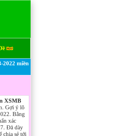
 Đề
3-2022 miền
án XSMB
n. Gợi ý lô
2022. Bằng
ẩn xác
47. Đã dày
 chia sẻ tới