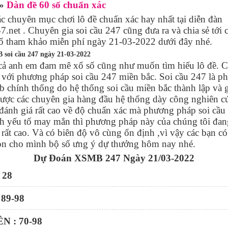
 »
Dàn đề 60 số chuẩn xác
c chuyên mục chơi lô đề chuẩn xác hay nhất tại diễn đàn
7.net . Chuyên gia soi cầu 247 cũng đưa ra và chia sẻ tới 
số tham khảo miễn phí ngày 21-03-2022 dưới đây nhé.
soi cầu 247 ngày 21-03-2022
t cả anh em đam mê xổ số cũng như muốn tìm hiểu lô đề.
ì với phương pháp soi cầu 247 miền bắc. Soi cầu 247 là 
b chính thống do hệ thống soi cầu miền bắc thành lập và 
ược các chuyên gia hàng đầu hệ thống dày công nghiên c
đánh giá rất cao về độ chuẩn xác mà phương pháp soi cầ
nh yếu tố may mắn thì phương pháp này của chúng tôi đang
 rất cao. Và có biên độ vô cùng ổn định ,vì vậy các bạn có
ọn cho mình bộ số ưng ý dự thưởng hôm nay nhé.
Dự Đoán XSMB 247 Ngày 21/03-2022
 28
 89-98
N : 70-98