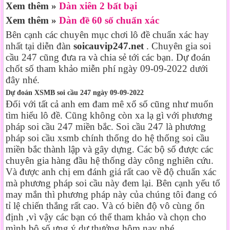
Xem thêm »
Dàn xiên 2 bất bại
Xem thêm »
Dàn đề 60 số chuẩn xác
Bên cạnh các chuyên mục chơi lô đề chuẩn xác hay
nhất tại diễn đàn
soicauvip247.net
. Chuyên gia soi
cầu 247 cũng đưa ra và chia sẻ tới các bạn. Dự đoán
chốt số tham khảo miễn phí ngày 09-09-2022 dưới
đây nhé.
Dự đoán XSMB soi cầu 247 ngày 09-09-2022
Đối với tất cả anh em đam mê xổ số cũng như muốn
tìm hiểu lô đề. Cũng không còn xa lạ gì với phương
pháp soi cầu 247 miền bắc. Soi cầu 247 là phương
pháp soi cầu xsmb chính thống do hệ thống soi cầu
miền bắc thành lập và gây dựng. Các bộ số được các
chuyên gia hàng đầu hệ thống dày công nghiên cứu.
Và được anh chị em đánh giá rất cao về độ chuẩn xác
mà phương pháp soi cầu này đem lại. Bên cạnh yếu tố
may mắn thì phương pháp này của chúng tôi đang có
tỉ lệ chiến thắng rất cao. Và có biên độ vô cùng ổn
định ,vì vậy các bạn có thể tham khảo và chọn cho
mình bộ số ưng ý dự thưởng hôm nay nhé.