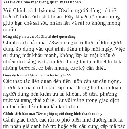
Vai trò của bảo mật trong quản lý tài khoản
Với Chính sách bảo mật 78win, người dùng có thể
hiểu rõ hơn cách tài khoản. Đây là yếu tố quan trọng
giúp hạn chế sai sót, nhầm lẫn và rủi ro không mong
muốn.
Đăng nhập an toàn bắt đầu từ thói quen đúng
Chính sách bảo mật 78win có giá trị thực tế khi người
dùng áp dụng vào quá trình đăng nhập mỗi ngày. Việc
sử dụng mật khẩu mạnh, không lặp lại mật khẩu ở
nhiều nền tảng và tránh lưu thông tin trên thiết bị lạ là
những bước rất cơ bản nhưng cực kỳ cần thiết.
Giao dịch cần được kiểm tra kỹ từng bước
Các thao tác liên quan đến tiền luôn cần sự cẩn trọng.
Trước khi nạp, rút hoặc cập nhật thông tin thanh toán,
người dùng nên kiểm tra tài khoản, số tiền, phương
thức và trạng thái xử lý. Sự vội vàng trong giao dịch
có thể dẫn đến nhầm lẫn khó chịu.
Chính sách bảo mật 78win giúp người dùng hình thành tư duy
Cảnh giác trước các rủi ro phổ biến như đường link lạ,
tin nhắn giả danh hỗ trợ hoặc yêu cầu cung cấp mã xác