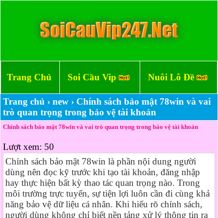
Trang Chủ
Soi Cầu Vip
Nuôi Lô Đề
Trang chủ
›
new
›
Chính sách bảo mật 78win và vai
trò quan trọng trong bảo vệ tài khoản
Chính sách bảo mật 78win và vai trò quan trọng trong bảo vệ tài khoản
Lượt xem:
50
Chính sách bảo mật 78win là phần nội dung người
dùng nên đọc kỹ trước khi tạo tài khoản, đăng nhập
hay thực hiện bất kỳ thao tác quan trọng nào. Trong
môi trường trực tuyến, sự tiện lợi luôn cần đi cùng khả
năng bảo vệ dữ liệu cá nhân. Khi hiểu rõ chính sách,
người dùng không chỉ biết nền tảng xử lý thông tin ra