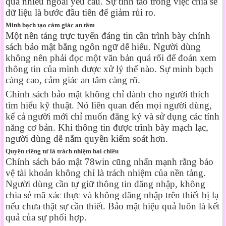
quá nhiều ngoài yêu cầu. Sự tỉnh táo trong việc chia sẻ
dữ liệu là bước đầu tiên để giảm rủi ro.
Minh bạch tạo cảm giác an tâm
Một nền tảng trực tuyến đáng tin cần trình bày chính
sách bảo mật bằng ngôn ngữ dễ hiểu. Người dùng
không nên phải đọc một văn bản quá rối để đoán xem
thông tin của mình được xử lý thế nào. Sự minh bạch
càng cao, cảm giác an tâm càng rõ.
Chính sách bảo mật không chỉ dành cho người thích
tìm hiểu kỹ thuật. Nó liên quan đến mọi người dùng,
kể cả người mới chỉ muốn đăng ký và sử dụng các tính
năng cơ bản. Khi thông tin được trình bày mạch lạc,
người dùng dễ nắm quyền kiểm soát hơn.
Quyền riêng tư là trách nhiệm hai chiều
Chính sách bảo mật 78win cũng nhấn mạnh rằng bảo
vệ tài khoản không chỉ là trách nhiệm của nền tảng.
Người dùng cần tự giữ thông tin đăng nhập, không
chia sẻ mã xác thực và không đăng nhập trên thiết bị lạ
nếu chưa thật sự cần thiết. Bảo mật hiệu quả luôn là kết
quả của sự phối hợp.