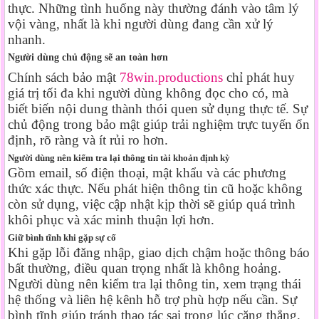
thực. Những tình huống này thường đánh vào tâm lý
vội vàng, nhất là khi người dùng đang cần xử lý
nhanh.
Người dùng chủ động sẽ an toàn hơn
Chính sách bảo mật
78win.productions
chỉ phát huy
giá trị tối đa khi người dùng không đọc cho có, mà
biết biến nội dung thành thói quen sử dụng thực tế. Sự
chủ động trong bảo mật giúp trải nghiệm trực tuyến ổn
định, rõ ràng và ít rủi ro hơn.
Người dùng nên kiểm tra lại thông tin tài khoản định kỳ
Gồm email, số điện thoại, mật khẩu và các phương
thức xác thực. Nếu phát hiện thông tin cũ hoặc không
còn sử dụng, việc cập nhật kịp thời sẽ giúp quá trình
khôi phục và xác minh thuận lợi hơn.
Giữ bình tĩnh khi gặp sự cố
Khi gặp lỗi đăng nhập, giao dịch chậm hoặc thông báo
bất thường, điều quan trọng nhất là không hoảng.
Người dùng nên kiểm tra lại thông tin, xem trạng thái
hệ thống và liên hệ kênh hỗ trợ phù hợp nếu cần. Sự
bình tĩnh giúp tránh thao tác sai trong lúc căng thẳng.