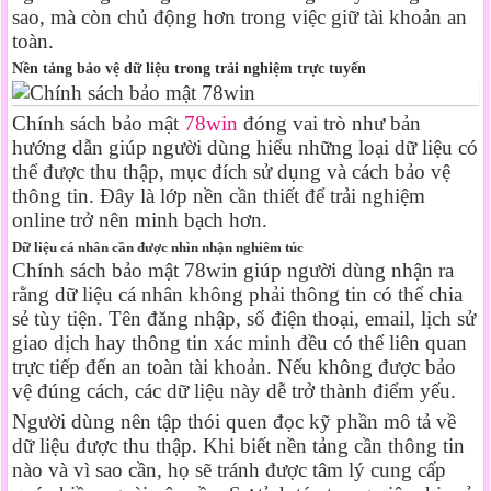
sao, mà còn chủ động hơn trong việc giữ tài khoản an
toàn.
Nền tảng bảo vệ dữ liệu trong trải nghiệm trực tuyến
Chính sách bảo mật
78win
đóng vai trò như bản
hướng dẫn giúp người dùng hiểu những loại dữ liệu có
thể được thu thập, mục đích sử dụng và cách bảo vệ
thông tin. Đây là lớp nền cần thiết để trải nghiệm
online trở nên minh bạch hơn.
Dữ liệu cá nhân cần được nhìn nhận nghiêm túc
Chính sách bảo mật 78win giúp người dùng nhận ra
rằng dữ liệu cá nhân không phải thông tin có thể chia
sẻ tùy tiện. Tên đăng nhập, số điện thoại, email, lịch sử
giao dịch hay thông tin xác minh đều có thể liên quan
trực tiếp đến an toàn tài khoản. Nếu không được bảo
vệ đúng cách, các dữ liệu này dễ trở thành điểm yếu.
Người dùng nên tập thói quen đọc kỹ phần mô tả về
dữ liệu được thu thập. Khi biết nền tảng cần thông tin
nào và vì sao cần, họ sẽ tránh được tâm lý cung cấp