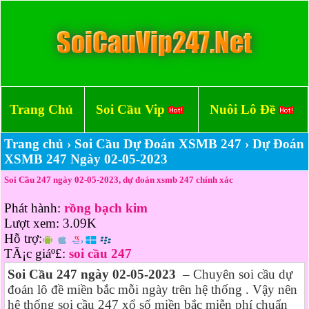
Trang Chủ
Soi Cầu Vip
Nuôi Lô Đề
Trang chủ
›
Soi Cầu Dự Đoán XSMB 247
›
Dự Đoán
XSMB 247 Ngày 02-05-2023
Soi Cầu 247 ngày 02-05-2023, dự đoán xsmb 247 chính xác
Phát hành:
rồng bạch kim
Lượt xem:
3.09K
Hỗ trợ:
TÃ¡c giáº£:
soi cầu 247
Soi Cầu 247 ngày 02-05-2023
– Chuyên soi cầu dự
đoán lô đề miền bắc mỗi ngày trên hệ thống . Vậy nên
hệ thống soi cầu 247 xổ số miền bắc miễn phí chuẩn