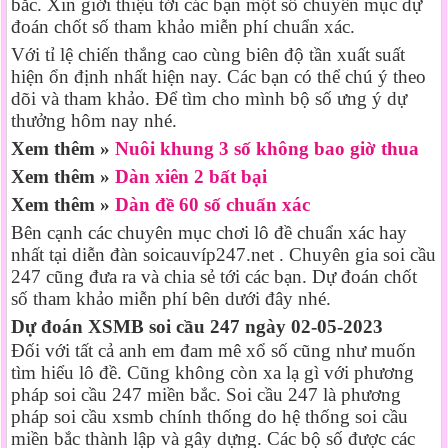
bắc. Xin giới thiệu tới các bạn một số chuyên mục dự
đoán chốt số tham khảo miễn phí chuẩn xác.
Với tỉ lệ chiến thắng cao cùng biên độ tần xuất suất
hiện ổn định nhất hiện nay. Các bạn có thể chú ý theo
dõi và tham khảo. Để tìm cho mình bộ số ưng ý dự
thưởng hôm nay nhé.
Xem thêm »
Nuôi khung 3 số không bao giờ thua
Xem thêm »
Dàn xiên 2 bất bại
Xem thêm »
Dàn đề 60 số chuẩn xác
Bên cạnh các chuyên mục chơi lô đề chuẩn xác hay
nhất tại diễn đàn soicauvíp247.net . Chuyên gia soi cầu
247 cũng đưa ra và chia sẻ tới các bạn. Dự đoán chốt
số tham khảo miễn phí bên dưới đây nhé.
Dự đoán XSMB soi cầu 247 ngày 02-05-2023
Đối với tất cả anh em đam mê xổ số cũng như muốn
tìm hiểu lô đề. Cũng không còn xa lạ gì với phương
pháp soi cầu 247 miền bắc. Soi cầu 247 là phương
pháp soi cầu xsmb chính thống do hệ thống soi cầu
miền bắc thành lập và gây dựng. Các bộ số được các