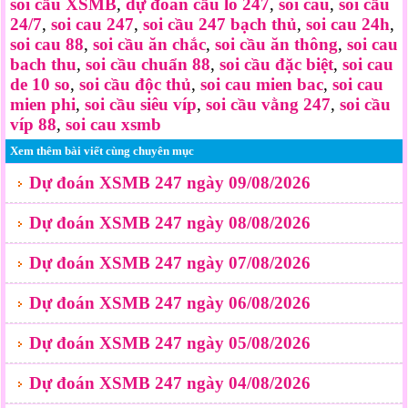
soi cầu XSMB
,
dự đoán cầu lô 247
,
soi cau
,
soi cầu
24/7
,
soi cau 247
,
soi cầu 247 bạch thủ
,
soi cau 24h
,
soi cau 88
,
soi cầu ăn chắc
,
soi cầu ăn thông
,
soi cau
bach thu
,
soi cầu chuẩn 88
,
soi cầu đặc biệt
,
soi cau
de 10 so
,
soi cầu độc thủ
,
soi cau mien bac
,
soi cau
mien phi
,
soi cầu siêu víp
,
soi cầu vằng 247
,
soi cầu
víp 88
,
soi cau xsmb
Xem thêm bài viết cùng chuyên mục
Dự đoán XSMB 247 ngày 09/08/2026
Dự đoán XSMB 247 ngày 08/08/2026
Dự đoán XSMB 247 ngày 07/08/2026
Dự đoán XSMB 247 ngày 06/08/2026
Dự đoán XSMB 247 ngày 05/08/2026
Dự đoán XSMB 247 ngày 04/08/2026