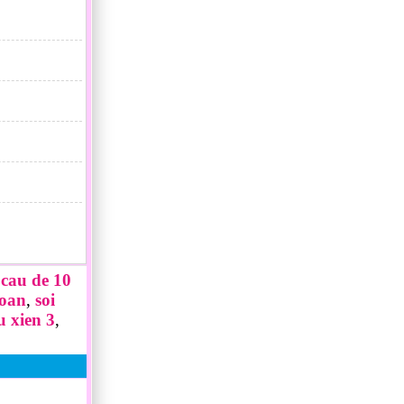
 cau de 10
doan
,
soi
u xien 3
,