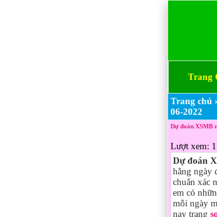
Trang
Trang chủ
06-2022
Dự đoán XSMB n
Lượt xem:
1
Dự đoán X
hằng ngày đ
chuẩn xác n
em có những
mỗi ngày mà
nay trang
s