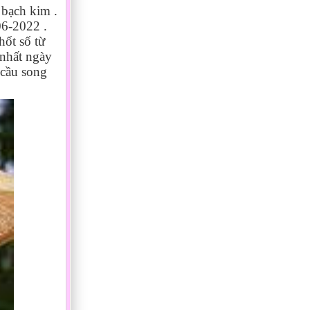
 bạch kim .
06-2022 .
hốt số từ
 nhất ngày
i cầu song