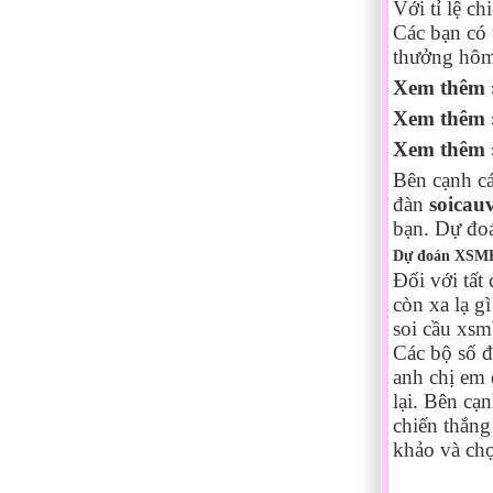
Với tỉ lệ c
Các bạn có 
thưởng hôm
Xem thêm
Xem thêm
Xem thêm
Bên cạnh cá
đàn
soicau
bạn. Dự đo
Dự đoán XSMB 
Đối với tấ
còn xa lạ g
soi cầu xsm
Các bộ số đ
anh chị em 
lại. Bên cạ
chiến thắng
khảo và ch