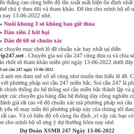
hiến thắng cao cùng biên độ tần xuất suất hiện ổn định nhất
thể chú ý theo dõi và tham khảo. Để tìm cho mình bộ số 
 nay 13-06-2022 nhé.
 »
Nuôi khung 3 số không bao giờ thua
 »
Dàn xiên 2 bất bại
 »
Dàn đề 60 số chuẩn xác
c chuyên mục chơi lô đề chuẩn xác hay nhất tại diễn
vip247.net
. Chuyên gia soi cầu 247 cũng đưa ra và chia sẻ
án chốt số tham khảo miễn phí ngày 13-06-2022 dưới đây
soi cầu 247 ngày 13-06-2022
t cả anh em đam mê xổ số cũng như muốn tìm hiểu lô đề.
ì với phương pháp soi cầu 247 miền bắc. Soi cầu 247 là 
b chính thống do hệ thống soi cầu miền bắc thành lập và 
ược các chuyên gia hàng đầu hệ thống dày công nghiên c
đánh giá rất cao về độ chuẩn xác mà phương pháp soi cầ
nh yếu tố may mắn thì phương pháp này của chúng tôi đang
 rất cao. Và có biên độ vô cùng ổn định ,vì vậy các bạn có
ọn cho mình bộ số ưng ý dự thưởng hôm nay nhé.
Dự Đoán XSMB 247 Ngày 13-06-2022