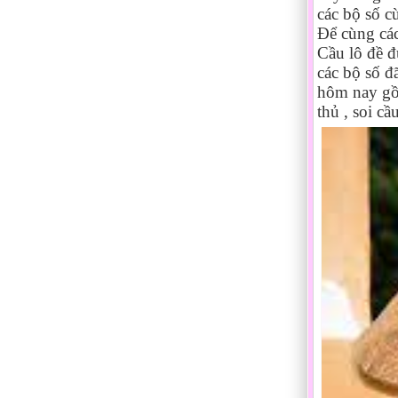
các bộ số c
Để cùng các
Cầu lô đề đ
các bộ số đ
hôm nay g
thủ , soi cầ