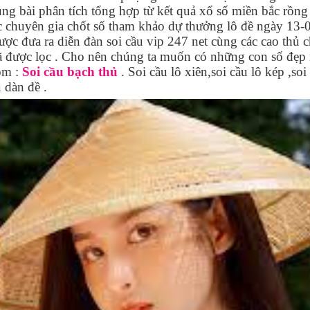
ùng bài phân tích tổng hợp từ kết quả xổ số miền bắc rồng
 chuyên gia chốt số tham khảo dự thưởng lô đề ngày 13-
ược đưa ra diễn đàn soi cầu vip 247 net cùng các cao thủ c
ã được lọc . Cho nên chúng ta muốn có những con số đẹp
ồm :
Soi cầu bạch th
ủ
. Soi cầu lô xiên,soi cầu lô kép ,so
u dàn đề .