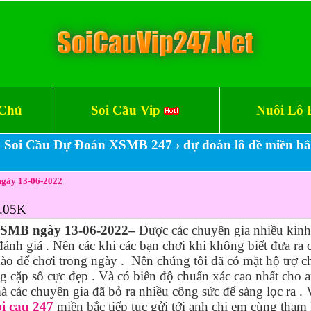
 Chủ
Soi Cầu Vip
Nuôi Lô
›
Soi Cầu Dự Đoán XSMB 247
›
dự đoán lô đề miền bắ
gày 13-06-2022
.05K
SMB ngày 13-06-2022–
Được các chuyên gia nhiều kìn
ánh giá . Nên các khi các bạn chơi khi không biết đưa ra 
ào để chơi trong ngày . Nên chúng tôi đã có mặt hộ trợ c
 cặp số cực đẹp . Và có biên độ chuẩn xác cao nhất cho 
 các chuyên gia đã bỏ ra nhiều công sức để sàng lọc ra 
oi cau 247
miền bắc tiếp tục gửi tới anh chị em cùng tham