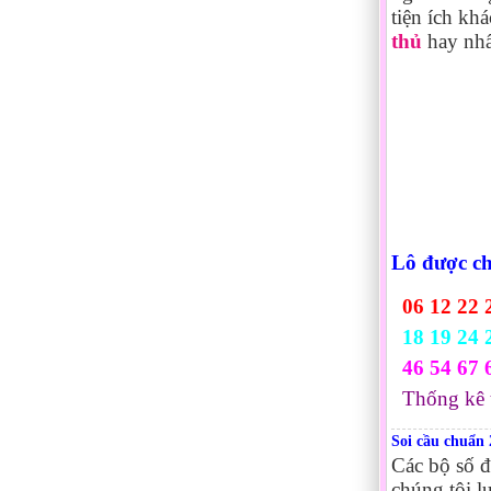
tiện ích kh
thủ
hay nhấ
Lô được ch
06 12 22 
18 19 24 
46 54 67 
Thống kê 
Soi cầu chuẩn 
Các bộ số đ
chúng tôi l