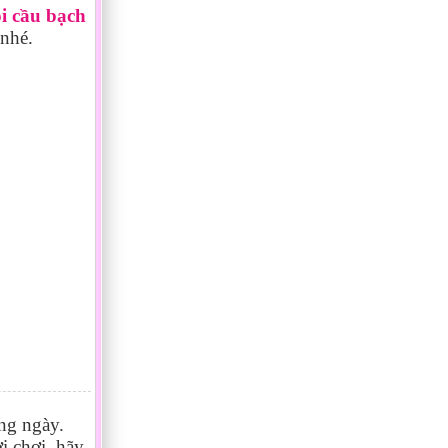
oi cầu bạch
 nhé.
ng ngày.
i chơi, hãy