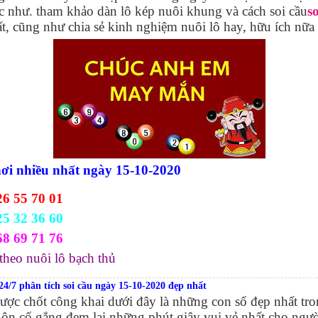
ác như. tham khảo dàn lô kép nuôi khung và cách soi cầu
s
t, cũng như chia sẻ kinh nghiệm nuôi lô hay, hữu ích nữa
ơi nhiều nhất ngày 15-10-2020
26 55 70 01
25 32 36 60
68 69 71 76
theo nuôi lô bạch thủ
24/7 phân tích soi cầu ngày 15-10-2020 đẹp nhất
ược chốt công khai dưới đây là những con số đẹp nhất tro
uôn cố gắng đem lại những phút giây vui vẻ nhất cho ngườ