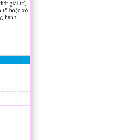
ất giải trí,
ô tô hoặc xổ
ng hành