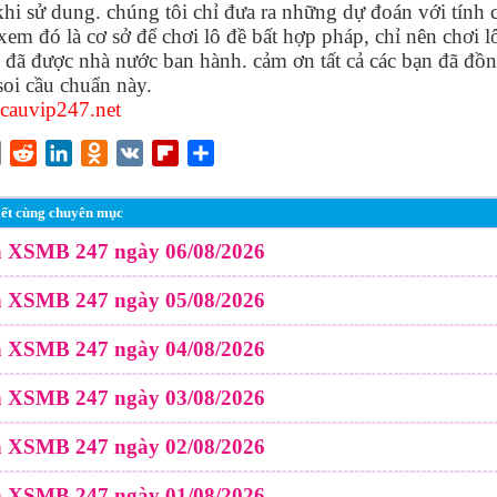
khi sử dung. chúng tôi chỉ đưa ra những dự đoán với tính ch
em đó là cơ sở để chơi lô đề bất hợp pháp, chỉ nên chơi l
 đã được nhà nước ban hành. cảm ơn tất cả các bạn đã đồ
soi cầu chuẩn này.
icauvip247.net
k
ter
Email
Reddit
LinkedIn
Odnoklassniki
VK
Flipboard
Share
iết cùng chuyên mục
 XSMB 247 ngày 06/08/2026
 XSMB 247 ngày 05/08/2026
 XSMB 247 ngày 04/08/2026
 XSMB 247 ngày 03/08/2026
 XSMB 247 ngày 02/08/2026
 XSMB 247 ngày 01/08/2026