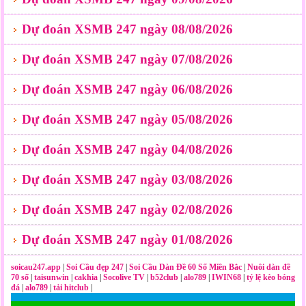
Dự đoán XSMB 247 ngày 08/08/2026
Dự đoán XSMB 247 ngày 07/08/2026
Dự đoán XSMB 247 ngày 06/08/2026
Dự đoán XSMB 247 ngày 05/08/2026
Dự đoán XSMB 247 ngày 04/08/2026
Dự đoán XSMB 247 ngày 03/08/2026
Dự đoán XSMB 247 ngày 02/08/2026
Dự đoán XSMB 247 ngày 01/08/2026
soicau247.app
|
Soi Cầu đẹp 247
|
Soi Cầu Dàn Đề 60 Số Miền Bắc
|
Nuôi dàn đề
70 số
|
taisunwin
|
cakhia
|
Socolive TV
|
b52club
|
alo789
|
IWIN68
|
tỷ lệ kèo bóng
đá
|
alo789
|
tải hitclub
|