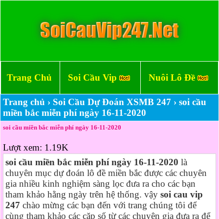
Trang Chủ
Soi Cầu Vip
Nuôi Lô Đề
Trang chủ
›
Soi Cầu Dự Đoán XSMB 247
›
soi cầu
miền bắc miễn phí ngày 16-11-2020
soi cầu miền bắc miễn phí ngày 16-11-2020
Lượt xem:
1.19K
soi cầu miền bắc miễn phí ngày 16-11-2020
là
chuyên mục dự đoán lô đề miền bắc được các chuyên
gia nhiều kinh nghiệm sàng lọc đưa ra cho các bạn
tham khảo hằng ngày trên hệ thống. vậy
soi cau vip
247
chào mừng các bạn đến với trang chúng tôi để
cùng tham khảo các cặp số từ các chuyên gia đưa ra để