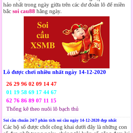
hảo nhất trong ngày giữa trên các dư đoán lô để miền
bắc
soi cau88
hằng ngày.
Lô được chơi nhiều nhất ngày 14-12-2020
26 29 96 02 09 14 47
01 19 58 69 17 44 67
62 76 86 89 07 11 15
Thống kê theo nuôi lô bạch thủ
Soi cầu chuẩn 24/7 phân tích soi cầu ngày 14-12-2020 đẹp nhất
Các bộ số được chốt công khai dưới đây là những con