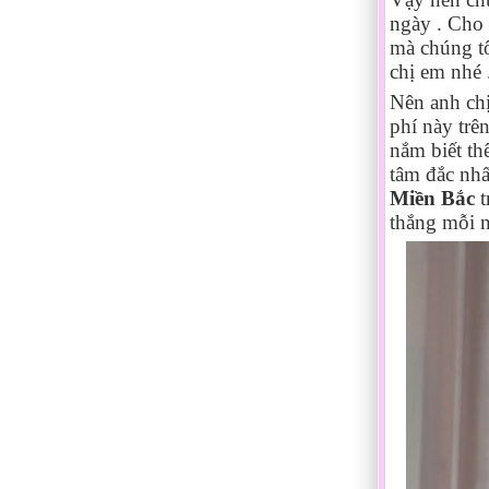
ngày . Cho 
mà chúng tô
chị em nhé 
Nên anh chị
phí này trê
nắm biết t
tâm đắc nhấ
Miền Bắc
t
thắng mỗi n