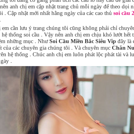
nên anh chị em cập nhật trang chủ mỗi ngày để theo dọi 
i . Cập nhật mới nhất hằng ngày của các cao thủ
soi cầu 
.
 em cần lưu ý trang chúng tôi cũng không phải chỉ chuy
n hệ thống soi cầu . Vậy nên anh chị em chịu khó lướt hết 
hêm những mục . Như
Soi Cầu Miền Bắc Siêu Vip
đây là 
t của các chuyên gia chúng tôi . Và chuyên mục
Chăn Nu
rên hệ thống . Chúc anh chị em luôn phát lộc phát tài và l
gày .