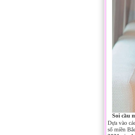
Soi cầu 
Dựa vào các
số miền Bắc