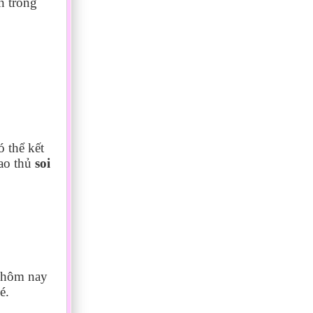
n trong
ó thể kết
cao thủ
soi
 hôm nay
é.