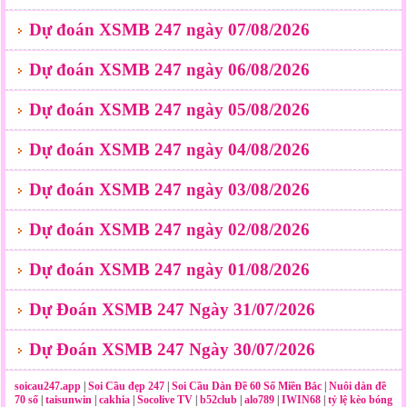
Dự đoán XSMB 247 ngày 07/08/2026
Dự đoán XSMB 247 ngày 06/08/2026
Dự đoán XSMB 247 ngày 05/08/2026
Dự đoán XSMB 247 ngày 04/08/2026
Dự đoán XSMB 247 ngày 03/08/2026
Dự đoán XSMB 247 ngày 02/08/2026
Dự đoán XSMB 247 ngày 01/08/2026
Dự Đoán XSMB 247 Ngày 31/07/2026
Dự Đoán XSMB 247 Ngày 30/07/2026
soicau247.app
|
Soi Cầu đẹp 247
|
Soi Cầu Dàn Đề 60 Số Miền Bắc
|
Nuôi dàn đề
70 số
|
taisunwin
|
cakhia
|
Socolive TV
|
b52club
|
alo789
|
IWIN68
|
tỷ lệ kèo bóng