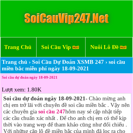
Trang Chủ
Soi Cầu Vip
Nuôi Lô Đề
Trang chủ
›
Soi Cầu Dự Đoán XSMB 247
›
soi cầu
miền bắc miễn phí ngày 18-09-2021
Soi cầu dự đoán ngày 18-09-2021
Lượt xem:
1.80K
Soi cầu dự đoán ngày 18-09-2021-
Chào mừng anh
chị em trở lãi với chuyên đề soi cầu miền bắc . Vậy nên
các chuyên gia
soi cầu 247
hôm nay sẻ cập nhật tiếp
các cầu chuẩn xác nhất . Để cho anh chị em có thể kịp
thời vào trang wep để tham khảo cũng như đối chiếu .
Với những cặp lô đề miền bắc của mình đã lọc ra cho