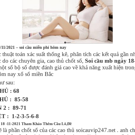
/11/2021 – soi cầu miễn phí hôm nay
 thuật toán xác suất thống kê, phân tích các kết quả gần n
 do các chuyên gia, cao thủ chốt số,
Soi cầu mb ngày 18
một số bộ số được đánh giá cao về khả năng xuất hiện tron
ôm nay xổ số miền Bắc
ư sau:
HỦ : 68
HỦ : 85-58
 2 : 89-71
T : 1-2-3-5-6-8
18 -11-2021 Tham Khảo Thêm Cầu Lô,Đề
 là phần chốt số của các cao thủ soicauvip247.net . anh ch