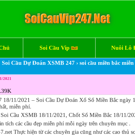
 Chủ
Soi Cầu Vip
Nuôi Lô
›
Soi Cầu Dự Đoán XSMB 247
›
soi cầu miền bắc miễn
11/2021
.39K
7 18/11/2021 – Soi Cầu Dự Đoán Xổ Số Miền Bắc ngày 
hất, miễn phí.
Soi Cầu XSMB 18/11/2021, Chốt Số Miền Bắc 18/11/20
 tích các cầu đẹp miễn phí mỗi ngày trên chuyên mục .
7.net Thực hiện từ các chuyên gia cũng như các cao thủ so