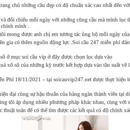
trang chủ những cầu đẹp có độ chuẩn xác cao nhất đến vớ
và đối chiếu mỗi ngày với những cũng cầu mà mình lọc t
 chính mình .
tôi mong được anh chị em tương tác ủng hộ mỗi ngày của
ên gia có thêm nguồn động lực .Soi cầu 247 miễn phí đả
ố ở mục soi cầu vip ở đây được chọn lọc dựa vào
uả xổ số của những kỳ trước kết hợp dựa vào tần suất về 
n Phí 18/11/2021 – tại soicauvip247.net được thực hiện 
iện đại cùng sự hậu thuẫn của hàng ngàn thành viên tại d
úng tôi áp dụng nhiều phương pháp khác nhau, cùng với s
c thuật toán để có thể tìm được các kết quả có độ chính xá