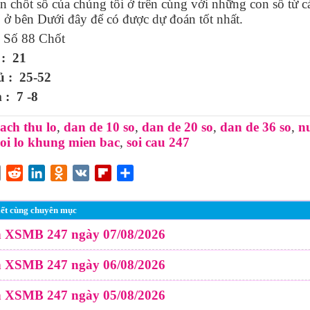
n chốt số của chúng tôi ở trên cùng với những con số từ c
7
ở bên Dưới đây để có được dự đoán tốt nhất.
 Số 88 Chốt
 : 21
ủ : 25-52
 : 7 -8
ach thu lo
,
dan de 10 so
,
dan de 20 so
,
dan de 36 so
,
nu
oi lo khung mien bac
,
soi cau 247
k
ter
Email
Reddit
LinkedIn
Odnoklassniki
VK
Flipboard
Share
iết cùng chuyên mục
 XSMB 247 ngày 07/08/2026
 XSMB 247 ngày 06/08/2026
 XSMB 247 ngày 05/08/2026