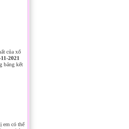
hất của xổ
-11-2021
g bảng kết
ị em có thể