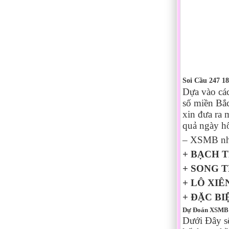
Soi Cầu 247 18
Dựa vào các
số miền Bắc
xin đưa ra 
quả ngày h
– XSMB nh
+ BẠCH T
+ SONG T
+ LÔ XIÊN
+ ĐẶC BIỆ
Dự Đoán XSMB 
Dưới Đây sẽ