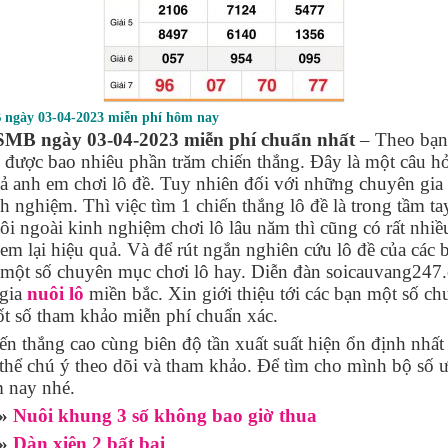
ngày 03-04-2023 miễn phí hôm nay
SMB ngày 03-04-2023 miễn phí chuẩn nhất
– Theo bạn 
 được bao nhiêu phần trăm chiến thắng. Đây là một câu hỏ
 cả anh em chơi lô đề. Tuy nhiên đối với những chuyên gia
h nghiệm. Thì việc tìm 1 chiến thắng lô đề là trong tầm t
ôi ngoài kinh nghiệm chơi lô lâu năm thì cũng có rất nhi
em lại hiệu quả. Và để rút ngắn nghiên cứu lô đề của các 
ẻ một số chuyên mục chơi lô hay. Diễn đàn soicauvang24
 gia
nuôi lô
miền bắc. Xin giới thiệu tới các bạn một số c
t số tham khảo miễn phí chuẩn xác.
hiến thắng cao cùng biên độ tần xuất suất hiện ổn định nhất
thể chú ý theo dõi và tham khảo. Để tìm cho mình bộ số 
 nay nhé.
 »
Nuôi khung 3 số không bao giờ thua
 »
Dàn xiên 2 bất bại