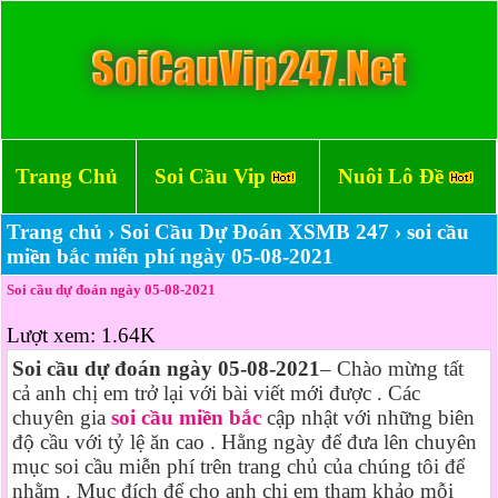
Trang Chủ
Soi Cầu Vip
Nuôi Lô Đề
Trang chủ
›
Soi Cầu Dự Đoán XSMB 247
›
soi cầu
miền bắc miễn phí ngày 05-08-2021
Soi cầu dự đoán ngày 05-08-2021
Lượt xem:
1.64K
Soi cầu dự đoán ngày 05-08-2021
– Chào mừng tất
cả anh chị em trở lại với bài viết mới được . Các
chuyên gia
soi cầu miền bắc
cập nhật với những biên
độ cầu với tỷ lệ ăn cao . Hằng ngày để đưa lên chuyên
mục soi cầu miễn phí trên trang chủ của chúng tôi để
nhằm . Mục đích để cho anh chị em thạm khảo mỗi