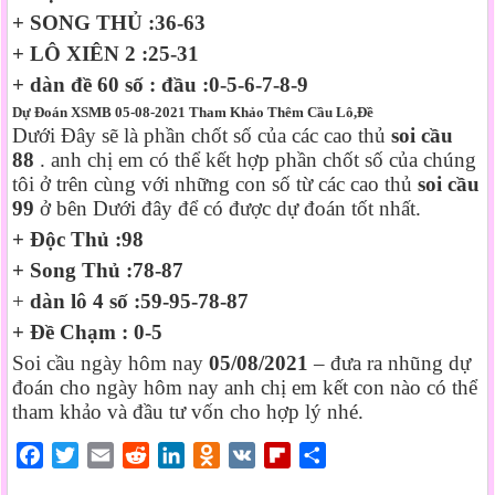
+ SONG THỦ :36-63
+ LÔ XIÊN 2 :25-31
+ dàn đề 60 số : đầu :0-5-6-7-8-9
Dự Đoán XSMB 05-08-2021 Tham Khảo Thêm Cầu Lô,Đề
Dưới Đây sẽ là phần chốt số của các cao thủ
soi cầu
88
. anh chị em có thể kết hợp phần chốt số của chúng
tôi ở trên cùng với những con số từ các cao thủ
soi cầu
99
ở bên Dưới đây để có được dự đoán tốt nhất.
+ Độc Thủ :98
+ Song Thủ :78-87
+
dàn lô 4 số :59-95-78-87
+ Đề Chạm : 0-5
Soi cầu ngày hôm nay
05/08/2021
– đưa ra nhũng dự
đoán cho ngày hôm nay anh chị em kết con nào có thể
tham khảo và đầu tư vốn cho hợp lý nhé.
Facebook
Twitter
Email
Reddit
LinkedIn
Odnoklassniki
VK
Flipboard
Share