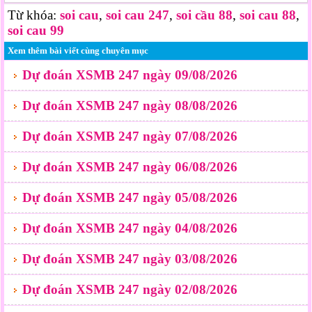
Từ khóa:
soi cau
,
soi cau 247
,
soi cầu 88
,
soi cau 88
,
soi cau 99
Xem thêm bài viết cùng chuyên mục
Dự đoán XSMB 247 ngày 09/08/2026
Dự đoán XSMB 247 ngày 08/08/2026
Dự đoán XSMB 247 ngày 07/08/2026
Dự đoán XSMB 247 ngày 06/08/2026
Dự đoán XSMB 247 ngày 05/08/2026
Dự đoán XSMB 247 ngày 04/08/2026
Dự đoán XSMB 247 ngày 03/08/2026
Dự đoán XSMB 247 ngày 02/08/2026