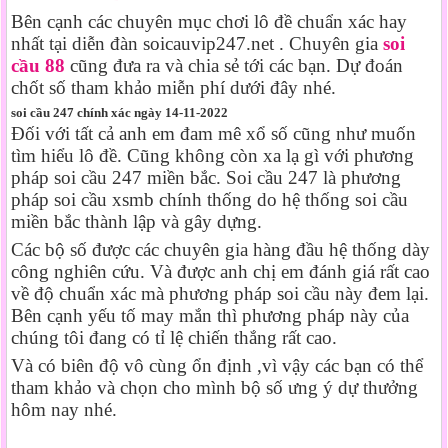
Bên cạnh các chuyên mục chơi lô đề chuẩn xác hay
nhất tại diễn đàn soicauvip247.net . Chuyên gia
soi
cầu 88
cũng đưa ra và chia sẻ tới các bạn. Dự đoán
chốt số tham khảo miễn phí dưới đây nhé.
soi cầu 247 chính xác ngày 14-11-2022
Đối với tất cả anh em đam mê xổ số cũng như muốn
tìm hiểu lô đề. Cũng không còn xa lạ gì với phương
pháp soi cầu 247 miền bắc. Soi cầu 247 là phương
pháp soi cầu xsmb chính thống do hệ thống soi cầu
miền bắc thành lập và gây dựng.
Các bộ số được các chuyên gia hàng đầu hệ thống dày
công nghiên cứu. Và được anh chị em đánh giá rất cao
về độ chuẩn xác mà phương pháp soi cầu này đem lại.
Bên cạnh yếu tố may mắn thì phương pháp này của
chúng tôi đang có tỉ lệ chiến thắng rất cao.
Và có biên độ vô cùng ổn định ,vì vậy các bạn có thể
tham khảo và chọn cho mình bộ số ưng ý dự thưởng
hôm nay nhé.