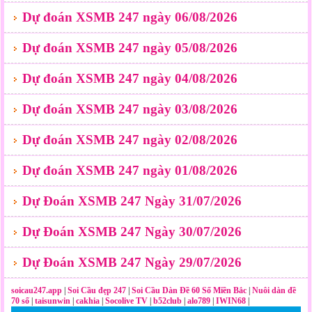
Dự đoán XSMB 247 ngày 06/08/2026
Dự đoán XSMB 247 ngày 05/08/2026
Dự đoán XSMB 247 ngày 04/08/2026
Dự đoán XSMB 247 ngày 03/08/2026
Dự đoán XSMB 247 ngày 02/08/2026
Dự đoán XSMB 247 ngày 01/08/2026
Dự Đoán XSMB 247 Ngày 31/07/2026
Dự Đoán XSMB 247 Ngày 30/07/2026
Dự Đoán XSMB 247 Ngày 29/07/2026
soicau247.app
|
Soi Cầu đẹp 247
|
Soi Cầu Dàn Đề 60 Số Miền Bắc
|
Nuôi dàn đề
70 số
|
taisunwin
|
cakhia
|
Socolive TV
|
b52club
|
alo789
|
IWIN68
|