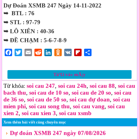
Dự Đoán XSMB 247 Ngày 14-11-2022
➥ BTL : 76
➥ STL : 97-79
➥ LÔ XIÊN : 40-36
➥ ĐỀ CHẠM : 5-6-7-8-9
Facebook
Twitter
Email
Reddit
LinkedIn
Odnoklassniki
VK
Flipboard
Share
Táº£i vá» mÃ¡y
Từ khóa:
soi cau 247
,
soi cau 24h
,
soi cau 88
,
soi cau
bach thu
,
soi cau de 10 so
,
soi cau de 20 so
,
soi cau
de 36 so
,
soi cau de 50 so
,
soi cau dự doan
,
soi cau
mien phi
,
soi cau song thu
,
soi cau vang
,
soi cau
xien 2
,
soi cau xien 3
,
soi cau xsmb
Xem thêm bài viết cùng chuyên mục
Dự đoán XSMB 247 ngày 07/08/2026