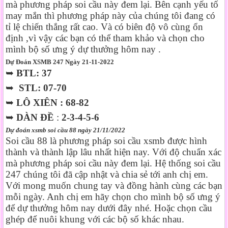
mà phương pháp soi cầu này đem lại. Bên cạnh yếu tố
may mắn thì phương pháp này của chúng tôi đang có
tỉ lệ chiến thắng rất cao. Và có biên độ vô cùng ổn
định ,vì vậy các bạn có thể tham khảo và chọn cho
mình bộ số ưng ý dự thưởng hôm nay .
Dự Đoán XSMB 247 Ngày 21-11-2022
➥
BTL: 37
➥
STL: 07-70
➥
LÔ XIÊN : 68-82
➥
DÀN ĐỀ
:
2-3-4-5-6
Dự đoán xsmb soi cầu 88 ngày 21/11/2022
Soi cầu 88 là phương pháp soi cầu xsmb được hình
thành và thành lập lâu nhất hiện nay. Với độ chuẩn xác
mà phương pháp soi cầu này đem lại. Hệ thống soi cầu
247 chúng tôi đã cập nhật và chia sẻ tới anh chị em.
Với mong muốn chung tay và đồng hành cùng các bạn
mỗi ngày. Anh chị em hãy chọn cho mình bộ số ưng ý
để dự thưởng hôm nay dưới đây nhé. Hoặc chọn cầu
ghép để nuôi khung với các bộ số khác nhau.