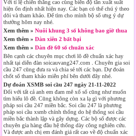
Với tỉ lệ chiến thắng cao cùng biên độ tần xuất suất
hiện ổn định nhất hiện nay. Các bạn có thể chú ý theo
dõi và tham khảo. Để tìm cho mình bộ số ưng ý dự
thưởng hôm nay nhé.
Xem thêm »
Nuôi khung 3 số không bao giờ thua
Xem thêm »
Dàn xiên 2 bất bại
Xem thêm »
Dàn đề 60 số chuẩn xác
Bên cạnh các chuyên mục chơi lô đề chuẩn xác hay
nhất tại diễn đàn soicauvang247.com . Chuyên gia soi
cầu 247 cũng đưa ra và chia sẻ tới các bạn. Dự đoán
chốt số tham khảo miễn phí bên dưới đây nhé.
Dự đoán XSMB soi cầu 247 ngày 21-11-2022
Đối với tất cả anh em đam mê xổ số cũng như muốn
tìm hiểu lô đề. Cũng không còn xa lạ gì với phương
pháp soi cầu 247 miền bắc. Soi cầu 247 là phương
pháp soi cầu xsmb chính thống do hệ thống soi cầu
miền bắc thành lập và gây dựng. Các bộ số được các
chuyên gia hàng đầu hệ thống dày công nghiên cứu.
Và được anh chị em đánh giá rất cao về độ chuẩn xác