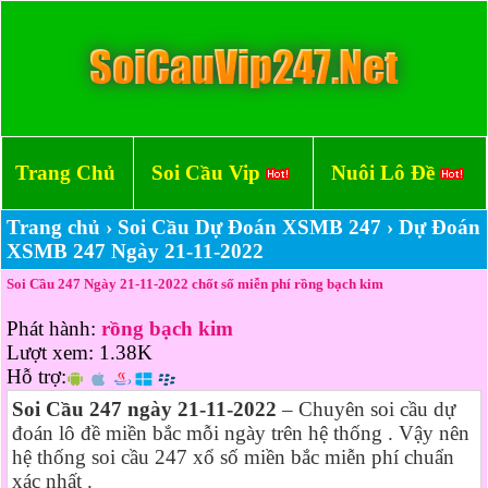
Trang Chủ
Soi Cầu Vip
Nuôi Lô Đề
Trang chủ
›
Soi Cầu Dự Đoán XSMB 247
›
Dự Đoán
XSMB 247 Ngày 21-11-2022
Soi Cầu 247 Ngày 21-11-2022 chốt số miễn phí rồng bạch kim
Phát hành:
rồng bạch kim
Lượt xem:
1.38K
Hỗ trợ:
Soi Cầu 247 ngày 21-11-2022
– Chuyên soi cầu dự
đoán lô đề miền bắc mỗi ngày trên hệ thống . Vậy nên
hệ thống soi cầu 247 xổ số miền bắc miễn phí chuẩn
xác nhất .